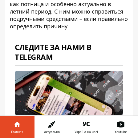
как потница и особенно актуально в
летний период. С ним можно справиться
подручными средствами – если правильно
определить причину.
СЛЕДИТЕ ЗА НАМИ В
TELEGRAM
Оперативные новости и разборы:
Украина, война, мир
Главная
Актуально
Україна на часі
Youtube