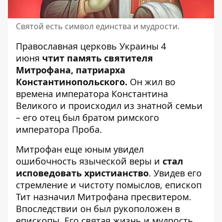
Святой есть символ единства и мудрости.
Православная церковь Украины 4
июня
чтит память святителя
Митрофана, патриарха
Константинопольского.
Он жил во
времена императора Константина
Великого и происходил из знатной семьи
– его отец был братом римского
императора Проба.
Митрофан еще юным увидел
ошибочность языческой веры и
стал
исповедовать христианство
. Увидев его
стремление и чистоту помыслов, епископ
Тит назначил Митрофана пресвитером.
Впоследствии он был рукоположен в
епископы. Его святая жизнь и мудрость