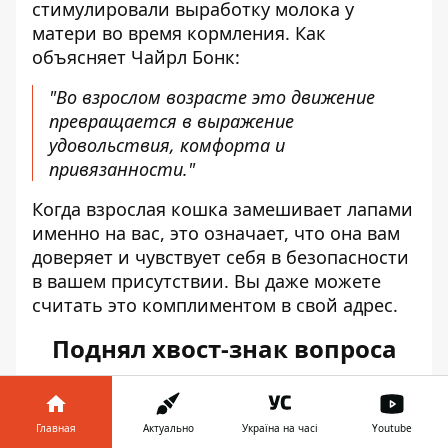
стимулировали выработку молока у
матери во время кормления. Как
объясняет Чайрл Бонк:
"Во взрослом возрасте это движение
превращается в выражение
удовольствия, комфорта и
привязанности."
Когда взрослая кошка замешивает лапами
именно на вас, это означает, что она вам
доверяет и чувствует себя в безопасности
в вашем присутствии. Вы даже можете
считать это комплиментом в свой адрес.
Поднял хвост-знак вопроса
Бонк объясняет, что коты активно
используют хвост как средство общения.
Главная
Актуально
Україна на часі
Youtube
Когда кот подходит к вам с хвостом,