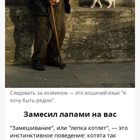
Следовать за хозяином — это кошачий язык "я
хочу быть рядом".
Замесил лапами на вас
"Замешивание", или "лепка котлет", — это
инстинктивное поведение: котята так