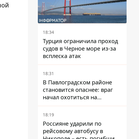
ной
18:34
Турция ограничила проход
судов в Черное море из-за
всплеска атак
18:31
В Павлоградском районе
становится опаснее: враг
начал охотиться на
гражданский и военный
транспорт
18:19
Россияне ударили по
рейсовому автобусу в
Никополе – есть погибший