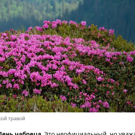
кой травой
День чабреца
. Это неофициальный, но ува