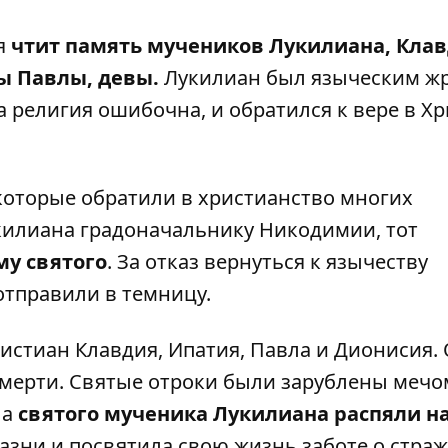
я
чтит память мучеников Лукилиана, Клав
ы Павлы, девы.
Лукилиан был языческим ж
та религия ошибочна, и обратился к вере в Хр
 которые обратили в христианство многих
укилиана градоначальнику Никодимии, тот
му святого
. За отказ вернуться к язычеству
отправили в темницу.
истиан Клавдия, Ипатия, Павла и Дионисия.
 смерти. Святые отроки были зарублены мечо
 а
святого мученика Лукилиана распяли н
казни и посвятила свою жизнь заботе о стра