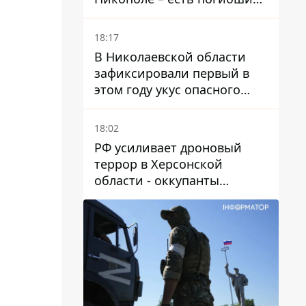
и раненые
18:17
В Николаевской области
зафиксировали первый в
этом году укус опасного
каракурта
18:02
РФ усиливает дроновый
террор в Херсонской
области - оккупанты
получили приказ свободно
охотиться на автомобили