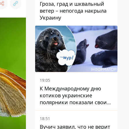
Гроза, град и шквальный
ветер – непогода накрыла
Украину
19:05
К Международному дню
котиков украинские
полярники показали своих
полярников в Антарктиде
18:51
Вучич заявил, что не верит