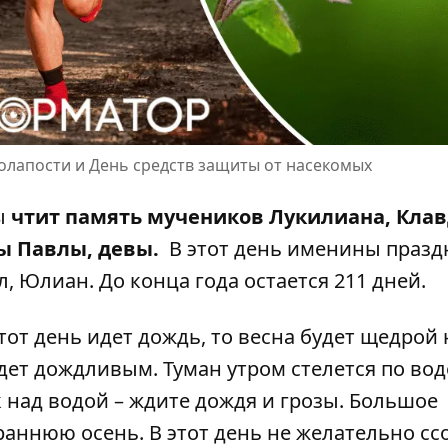
олапости и День средств защиты от насекомых
ы
чтит память мучеников Лукилиана, Клав
ы Павлы, девы.
В этот день именины празд
, Юлиан. До конца года остается 211 дней.
тот день идет дождь, то весна будет щедрой 
удет дождливым. Туман утром стелется по воде
 над водой – ждите дождя и грозы. Большое
раннюю осень. В этот день не желательно сс