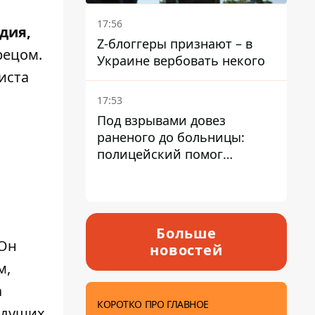
17:56
дия,
Z-блоггеры признают – в
рецом.
Украине вербовать некого
иста
17:53
Под взрывами довез
раненого до больницы:
полицейский помог
пострадавшему после атаки
на Каменский район
Больше
 Он
новостей
м,
а
КОРОТКО ПРО ГЛАВНОЕ
ждущих