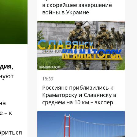
в скорейшее завершение
войны в Украине
дия,
нуют
18:39
Россияне приблизились к
Краматорску и Славянску в
среднем на 10 км – эксперт
на
предупредил об усилении
 – к
наступления
ориться