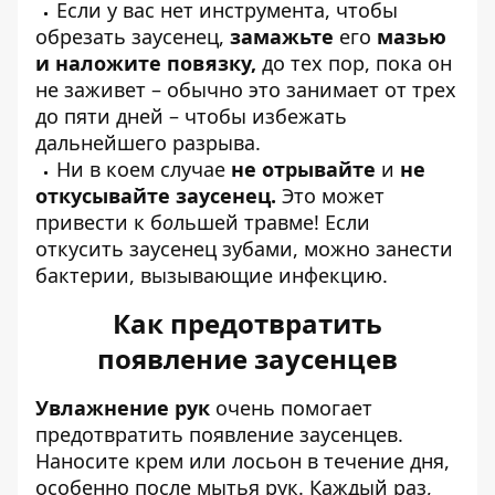
Если у вас нет инструмента, чтобы
обрезать заусенец,
замажьте
его
мазью
и наложите повязку,
до тех пор, пока он
не заживет – обычно это занимает от трех
до пяти дней – чтобы избежать
дальнейшего разрыва.
Ни в коем случае
не отрывайте
и
не
откусывайте заусенец.
Это может
привести к б
о
льшей травме! Если
откусить заусенец зубами, можно занести
бактерии, вызывающие инфекцию.
Как предотвратить
появление заусенцев
Увлажнение рук
очень помогает
предотвратить появление заусенцев.
Наносите крем или лосьон в течение дня,
особенно после мытья рук. Каждый раз,