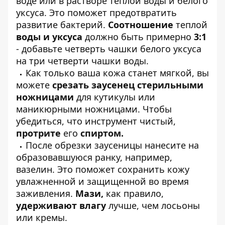
воде или в растворе теплой воды и белого
уксуса. Это поможет предотвратить
развитие бактерий.
Соотношение
теплой
воды и уксуса
должно быть примерно
3:1
- добавьте четверть чашки белого уксуса
на три четверти чашки воды.
Как только ваша кожа станет мягкой, вы
можете
срезать заусенец стерильными
ножницами
для кутикулы или
маникюрными ножницами. Чтобы
убедиться, что инструмент чистый,
протрите
его
спиртом.
После обрезки заусеницы нанесите на
образовавшуюся ранку, например,
вазелин. Это поможет сохранить кожу
увлажненной и защищенной во время
заживления.
Мази,
как правило,
удерживают влагу
лучше, чем лосьоны
или кремы.