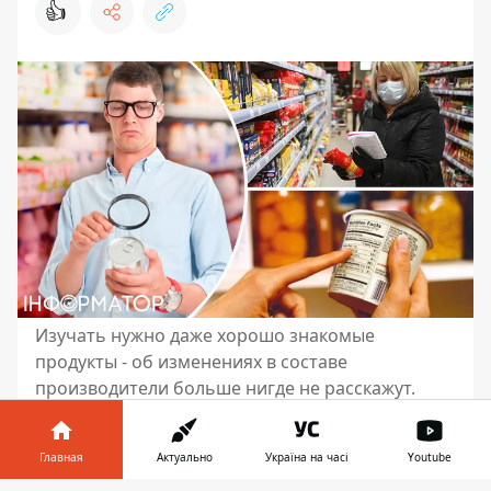
👍
Изучать нужно даже хорошо знакомые
продукты - об изменениях в составе
производители больше нигде не расскажут.
Конечно, мы знаем, что в магазин нельзя
ходить голодным, что надо обращать
Главная
Актуально
Україна на часі
Youtube
внимание и на те полки, которые не перед