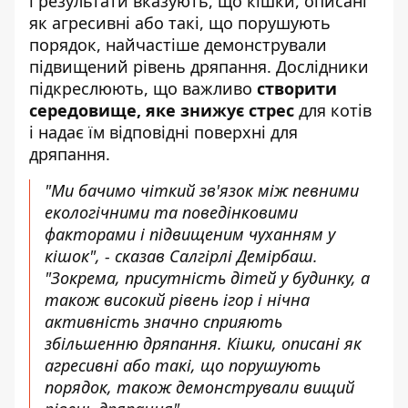
і результати вказують, що кішки, описані
як агресивні або такі, що порушують
порядок, найчастіше демонстрували
підвищений рівень дряпання. Дослідники
підкреслюють, що важливо
створити
середовище, яке знижує стрес
для котів
і надає їм відповідні поверхні для
дряпання.
"Ми бачимо чіткий зв'язок між певними
екологічними та поведінковими
факторами і підвищеним чуханням у
кішок", - сказав Салгірлі Демірбаш.
"Зокрема, присутність дітей у будинку, а
також високий рівень ігор і нічна
активність значно сприяють
збільшенню дряпання. Кішки, описані як
агресивні або такі, що порушують
порядок, також демонстрували вищий