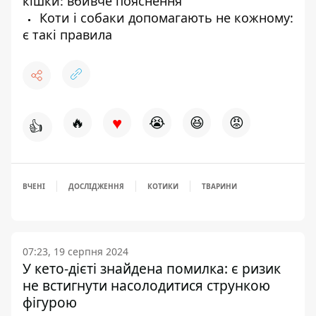
кішки: вбивче пояснення
Коти і собаки допомагають не кожному:
є такі правила
♥
🔥
😭
😆
😡
👍
ВЧЕНІ
ДОСЛІДЖЕННЯ
КОТИКИ
ТВАРИНИ
07:23, 19 серпня 2024
У кето-дієті знайдена помилка: є ризик
не встигнути насолодитися стрункою
фігурою