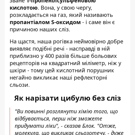
зване
1-пропенілсульфеновою
кислотою
. Вона, у свою чергу,
розкладається на газ, який називають
пропантіалом S-оксидом
- і саме він є
причиною наших сліз.
На щастя, наша рогівка неймовірно добре
виявляє подібні речі - насправді в ній
приблизно у 400 разів більше больових
рецепторів на квадратний міліметр, ніж у
шкіри - тому цей кислотний порушник
негайно викликає наші рефлекторні
сльози.
Як нарізати цибулю без сліз
"Ви повинні розглянути хімію того, що
відбувається, перш ніж зможете
придумати ліки", - сказав Блок. "Отже,
молекула, що викликає сльозотечу, - дуже