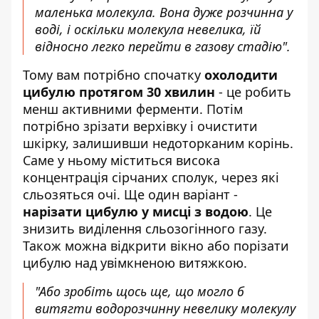
маленька молекула. Вона дуже розчинна у
воді, і оскільки молекула невелика, їй
відносно легко перейти в газову стадію".
Тому вам потрібно спочатку
охолодити
цибулю протягом 30 хвилин
- це робить
менш активними ферменти. Потім
потрібно зрізати верхівку і очистити
шкірку, залишивши недоторканим корінь.
Саме у ньому міститься висока
концентрація сірчаних сполук, через які
сльозяться очі. Ще один варіант -
нарізати цибулю у мисці з водою
. Це
знизить виділення сльозогінного газу.
Також можна відкрити вікно або порізати
цибулю над увімкненою витяжкою.
"Або зробіть щось ще, що могло б
витягти водорозчинну невелику молекулу