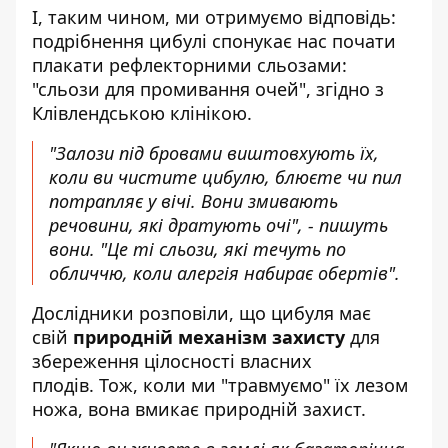
І, таким чином, ми отримуємо відповідь:
подрібнення цибулі спонукає нас почати
плакати рефлекторними сльозами:
"сльози для промивання очей", згідно з
Клівлендською клінікою.
"Залози під бровами виштовхують їх,
коли ви чистите цибулю, блюєте чи пил
потрапляє у вічі. Вони змивають
речовини, які дратують очі", - пишуть
вони. "Це ті сльози, які течуть по
обличчю, коли алергія набирає обертів".
Дослідники розповіли, що цибуля має
свій
природній механізм захисту
для
збереження цілосності власних
плодів. Тож, коли ми "травмуємо" їх лезом
ножа, вона вмикає природній захист.