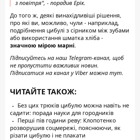
з повітря", - порадив Ерік.
До того ж, деякі винахідливіші рішення,
про які ви, можливо, чули - наприклад,
подрібнення цибулі з сірником між зубами
або використання шматка хліба -
значною мірою марні
.
Підписуйтесь на наш
Telegram-канал
, щоб
не пропустити важливих новин.
Підписатися на канал у Viber можна
тут
.
ЧИТАЙТЕ ТАКОЖ:
Без цих трюків цибулю можна навіть не
садити: порада науки для городників
Перші пів години реву: Клопотенко
розворушив соцмережі, пояснюючи, як
різати цибулю і не плакати