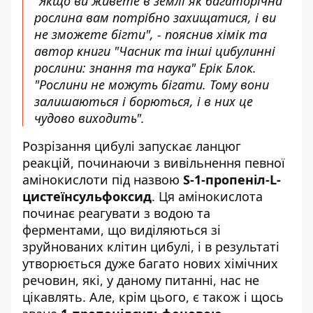
"Якщо ви живете в землі як багаторічна
рослина вам потрібно захищатися, і ви
не зможете бігти", - пояснив хімік та
автор книги "Часник та інші цибулинні
рослини: знання та наука" Ерік Блок.
"Рослини не можуть бігати. Тому вони
залишаються і борються, і в них це
чудово виходить".
Розрізання цибулі запускає ланцюг
реакцій, починаючи з вивільнення певної
амінокислоти під назвою
S-1-пропеніл-L-
цистеїнсульфоксид
. Ця амінокислота
починає реагувати з водою та
ферментами, що виділяються зі
зруйнованих клітин цибулі, і в результаті
утворюється дуже багато нових хімічних
речовин, які, у даному питанні, нас не
цікавлять. Але, крім цього, є також і щось