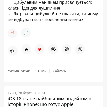
Цибулевим маніякам присвячується:
класні ідеї для лушпиння
Як різати цибулю й не плакати, та чому
це відбувається - пояснення вчених
♥
🔥
😭
😆
😡
👍
КОРИСНІ ПОРАДИ
ВЧЕНІ
ЛАЙФХАК
17:41, 28 березня 2024
iOS 18 стане найбільшим апдейтом в
історії iPhone: що готує Apple