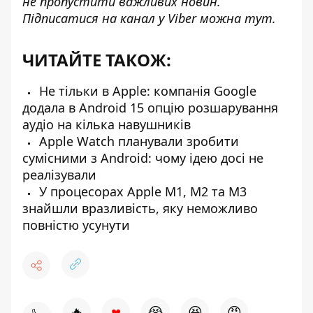
не пропустити важливих новин.
Підписатися на канал у Viber можна
тут
.
ЧИТАЙТЕ ТАКОЖ:
Не тільки в Apple: компанія Google
додала в Android 15 опцію розшарування
аудіо на кілька навушників
Apple Watch планували зробити
сумісними з Android: чому ідею досі не
реалізували
У процесорах Apple M1, M2 та M3
знайшли вразливість, яку неможливо
повністю усунути
♥
🔥
😭
😆
😡