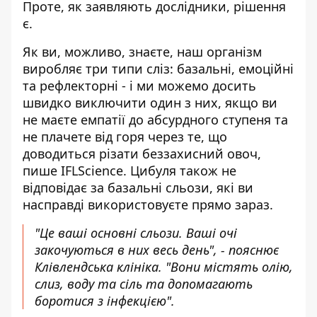
Проте, як заявляють дослідники, рішення
є.
Як ви, можливо, знаєте, наш організм
виробляє три типи сліз: базальні, емоційні
та рефлекторні - і ми можемо досить
швидко виключити один з них, якщо ви
не маєте емпатії до абсурдного ступеня та
не плачете від горя через те, що
доводиться різати беззахисний овоч,
пише IFLScience
. Цибуля також не
відповідає за базальні сльози, які ви
насправді використовуєте прямо зараз.
"Це ваші основні сльози. Ваші очі
закочуються в них весь день", - пояснює
Клівлендська клініка. "Вони містять олію,
слиз, воду та сіль та допомагають
боротися з інфекцією".