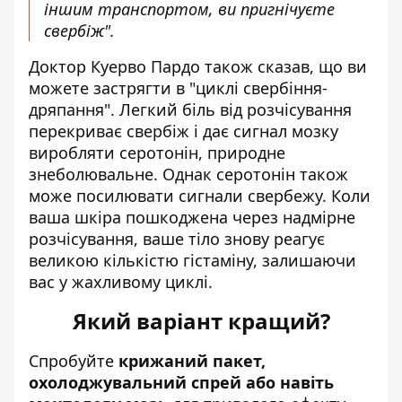
іншим транспортом, ви пригнічуєте
свербіж".
Доктор Куерво Пардо також сказав, що ви
можете застрягти в "циклі свербіння-
дряпання". Легкий біль від розчісування
перекриває свербіж і дає сигнал мозку
виробляти серотонін, природне
знеболювальне. Однак серотонін також
може посилювати сигнали свербежу. Коли
ваша шкіра пошкоджена через надмірне
розчісування, ваше тіло знову реагує
великою кількістю гістаміну, залишаючи
вас у жахливому циклі.
Який варіант кращий?
Спробуйте
крижаний пакет,
охолоджувальний спрей або навіть