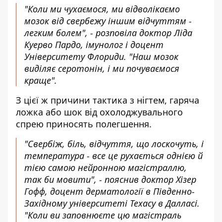
"Коли ми чухаємося, ми відволікаємо
мозок від свербежу іншим відчуттям -
легким болем", - розповіла доктор Ліда
Куерво Пардо, імунолог і доцент
Університету Флориди. "Наш мозок
виділяє серотонін, і ми почуваємося
краще".
З цієї ж причини тактика з нігтем, гаряча
ложка або шок від охолоджувального
спрею приносять полегшення.
"Свербіж, біль, відчуття, що лоскочуть, і
температура - все це рухається однією й
тією самою нейронною магістраллю,
так би мовити", - пояснив доктор Хізер
Гофф, доцент дерматології в Південно-
Західному університеті Техасу в Далласі.
"Коли ви заповнюєте цю магістраль