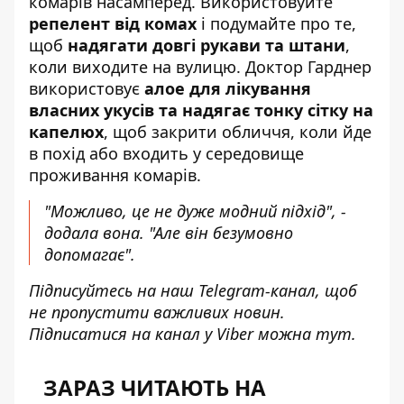
комарів насамперед. Використовуйте
репелент від комах
і подумайте про те,
щоб
надягати довгі рукави та штани
,
коли виходите на вулицю. Доктор Гарднер
використовує
алое для лікування
власних укусів та надягає тонку сітку на
капелюх
, щоб закрити обличчя, коли йде
в похід або входить у середовище
проживання комарів.
"Можливо, це не дуже модний підхід", -
додала вона. "Але він безумовно
допомагає".
Підписуйтесь на наш
Telegram-канал
, щоб
не пропустити важливих новин.
Підписатися на канал у Viber можна
тут
.
ЗАРАЗ ЧИТАЮТЬ НА