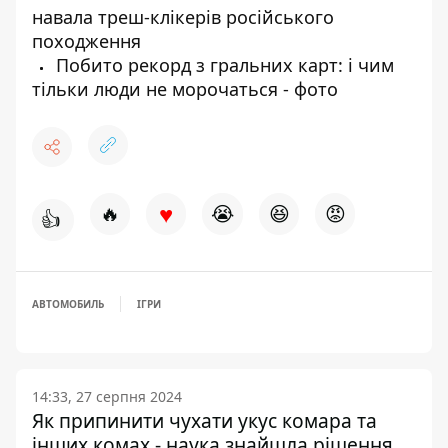
навала треш-клікерів російського
походження
Побито рекорд з гральних карт: і чим
тільки люди не морочаться - фото
♥
🔥
😭
😆
😡
👍
АВТОМОБИЛЬ
ІГРИ
14:33, 27 серпня 2024
Як припинити чухати укус комара та
інших комах - наука знайшла рішення