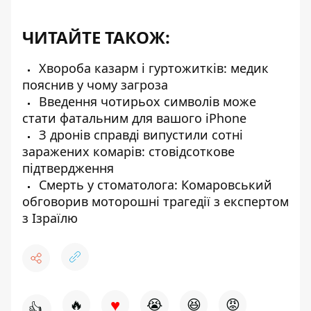
ЧИТАЙТЕ ТАКОЖ:
Хвороба казарм і гуртожитків: медик
пояснив у чому загроза
Введення чотирьох символів може
стати фатальним для вашого iPhone
З дронів справді випустили сотні
заражених комарів: стовідсоткове
підтвердження
Смерть у стоматолога: Комаровський
обговорив моторошні трагедії з експертом
з Ізраїлю
♥
🔥
😭
😆
😡
👍