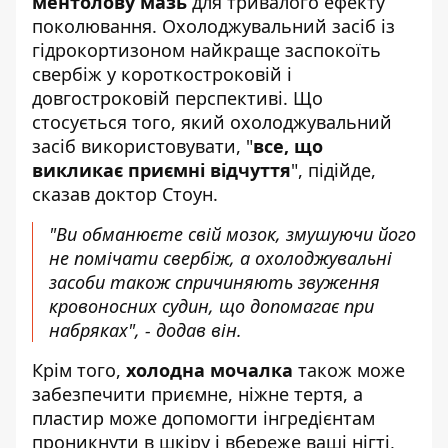
ментолову мазь
для тривалого ефекту
поколювання. Охолоджувальний засіб із
гідрокортизоном найкраще заспокоїть
свербіж у короткостроковій і
довгостроковій перспективі. Що
стосується того, який охолоджувальний
засіб використовувати, "
все, що
викликає приємні відчуття
", підійде,
сказав доктор Стоун.
"Ви обманюєте свій мозок, змушуючи його
не помічати свербіж, а охолоджувальні
засоби також спричиняють звуження
кровоносних судин, що допомагає при
набряках", - додав він.
Крім того,
холодна мочалка
також може
забезпечити приємне, ніжне тертя, а
пластир може допомогти інгредієнтам
проникнути в шкіру і вбереже ваші нігті,