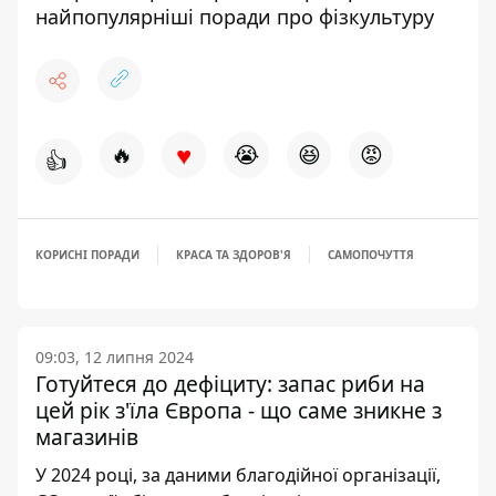
найпопулярніші поради про фізкультуру
♥
🔥
😭
😆
😡
👍
КОРИСНІ ПОРАДИ
КРАСА ТА ЗДОРОВ'Я
САМОПОЧУТТЯ
09:03, 12 липня 2024
Готуйтеся до дефіциту: запас риби на
цей рік з'їла Європа - що саме зникне з
магазинів
У 2024 році, за даними благодійної організації,