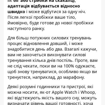
як
біг або стрибки на скакалці,
адаптація відбувається відносно
швидко
і може відбутися за одну ніч.
Після легкої пробіжки ваше тіло,
ймовірно, буде готове до нової пробіжки
наступного ранку.
Для більш потужних силових тренувань
процес відновлення довший, і може
знадобитися день або два. Взагалі кажучи,
вам не захочеться виконувати силові
тренування кілька днів поспіль. Проте, вам
не слід чекати, поки ви на 100% одужаєте,
щоб знову тренуватися, особливо якщо ви
тренуєтеся, наприклад, до марафону.
Деякі розумні годинники та пристрої, які
можна носити, як-от Apple Watch і Whoop,
які відстежують якість вашого сну, можуть
визначати рівень вашої готовності, хоча