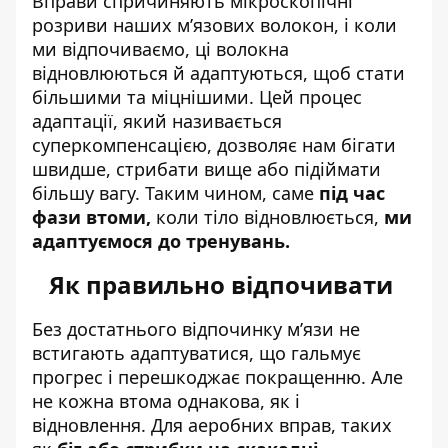
Вправи спричиняють мікроскопічні
розриви наших м’язових волокон, і коли
ми відпочиваємо, ці волокна
відновлюються й адаптуються, щоб стати
більшими та міцнішими. Цей процес
адаптації, який називається
суперкомпенсацією, дозволяє нам бігати
швидше, стрибати вище або підіймати
більшу вагу. Таким чином, саме
під час
фази втоми,
коли тіло відновлюється,
ми
адаптуємося до тренувань.
Як правильно відпочивати
Без достатнього відпочинку м’язи не
встигають адаптуватися, що гальмує
прогрес і перешкоджає покращенню. Але
не кожна втома однакова, як і
відновлення. Для аеробних вправ, таких