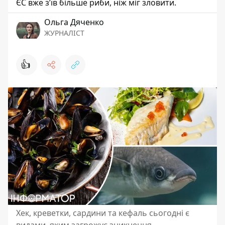
ЄС вже з’їв більше риби, ніж міг зловити.
Ольга Дяченко
ЖУРНАЛІСТ
👍
Хек, креветки, сардини та кефаль сьогодні є