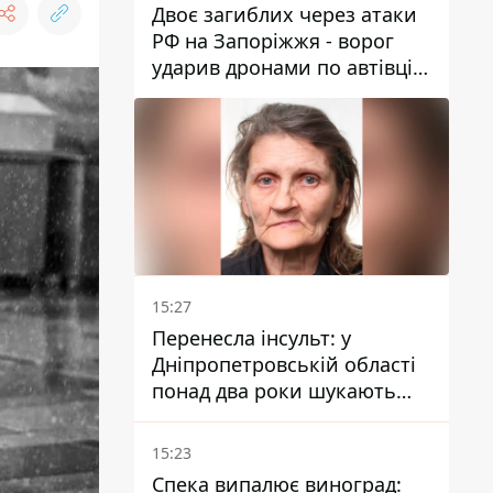
Двоє загиблих через атаки
РФ на Запоріжжя - ворог
ударив дронами по автівці
та селищу
15:27
Перенесла інсульт: у
Дніпропетровській області
понад два роки шукають
зниклу жінку
15:23
Спека випалює виноград: