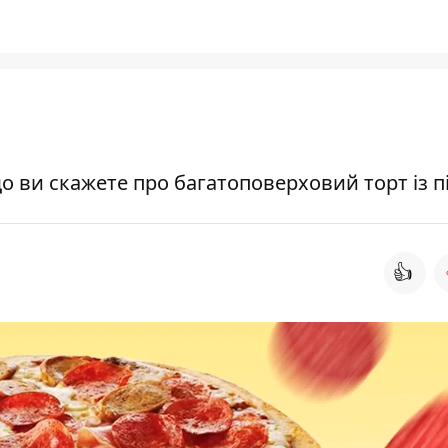
що ви скажете про багатоповерховий торт із п
👍