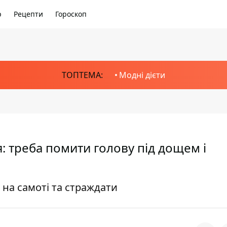
р
Рецепти
Гороскоп
ТОПТЕМА:
Модні дієти
я: треба помити голову під дощем і
на самоті та страждати