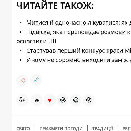
ЧИТАЙТЕ ТАКОЖ:
Митися й одночасно лікуватися: як 
Підвіска, яка переповідає розмови к
оснастили ШІ
Стартував перший конкурс краси Мі
У чому не соромно виходити заміж у
♥
👍
🔥
😭
😆
😡
СВЯТО
ПРИКМЕТИ ПОГОДИ
ТРАДИЦІЇ
РЕЛ