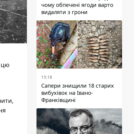
чому обпечені ягоди варто
видаляти з грони
а цю
15:18
Сапери знищили 18 старих
вибухівок на Івано-
Франківщині
рити,
ня