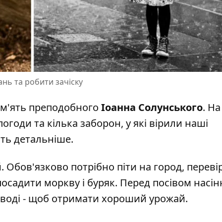
ань та робити зачіску
ам'ять преподобного
Іоанна Солунського
. Н
огоди та кілька заборон, у які вірили наші
ть детальніше.
 Обов'язково потрібно піти на город, переві
 посадити моркву і буряк. Перед посівом насін
 воді - щоб отримати хороший урожай.