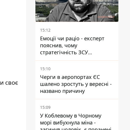
15:12
Емоції чи раціо - експерт
пояснив, чому
стратегічність ЗСУ
важливіша за емоційні
атаки РФ
15:10
Черги в аеропортах ЄС
и своє
шалено зростуть у вересні -
названо причину
15:09
У Коблевому в Чорному
морі вибухнула міна -
загинув чоловік, є поранені