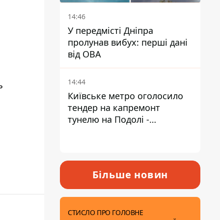
14:46
У передмісті Дніпра
пролунав вибух: перші дані
від ОВА
14:44
ь
Київське метро оголосило
тендер на капремонт
тунелю на Подолі -
триватиме майже два роки
Більше новин
СТИСЛО ПРО ГОЛОВНЕ