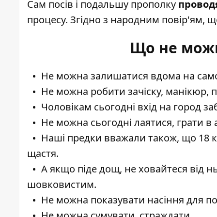
Сам посів і подальшу прополку
провод
процесу. Згідно з народним повір'ям, що
Що не можн
Не можна залишатися вдома на самот
Не можна робити зачіску, манікюр, 
Чоловікам сьогодні вхід на город за
Не можна сьогодні лаятися, грати в а
Наші предки вважали також, що 18 к
щастя.
А якщо піде дощ, не ховайтеся від н
шовковистим.
Не можна показувати насіння для п
Не можна сумувати, страждати.