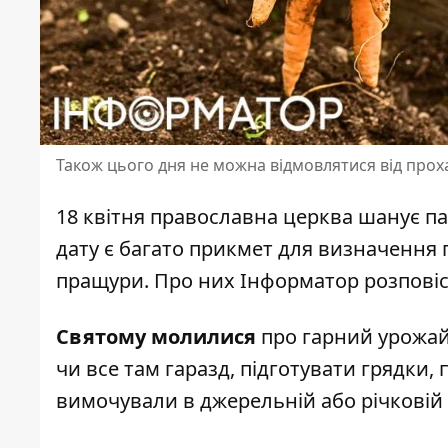
Також цього дня не можна відмовлятися від прох
18 квітня православна церква шанує п
дату є багато прикмет для визначення п
пращури. Про них
Інформатор
розповіс
Святому молилися
про гарний урожай.
чи все там гаразд, підготувати грядки,
вимочували в джерельній або річковій