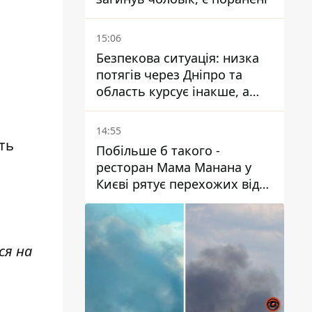
15:06
Безпекова ситуація: низка
потягів через Дніпро та
область курсує інакше, а
частину шляху замінили
автобусами та
14:55
електричками
ть
Побільше б такого -
ресторан Мама Манана у
Києві рятує перехожих від
спеки
ся на