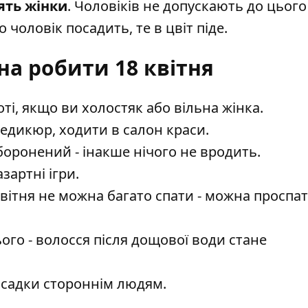
ять жінки
. Чоловіків не допускають до цього
 чоловік посадить, те в цвіт піде.
а робити 18 квітня
і, якщо ви холостяк або вільна жінка.
педикюр, ходити в салон краси.
боронений - інакше нічого не вродить.
зартні ігри.
вітня не можна багато спати - можна проспат
ього - волосся після дощової води стане
осадки стороннім людям.