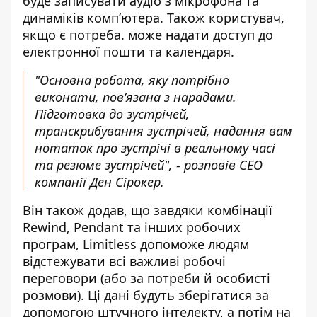
буде записувати аудіо з мікрофона та
динаміків комп’ютера. Також користувач,
якщо є потреба. може надати доступ до
електронної пошти та календаря.
"Основна робота, яку потрібно
виконати, пов’язана з нарадами.
Підготовка до зустрічей,
транскрибування зустрічей, надання вам
нотаток про зустрічі в реальному часі
та резюме зустрічей", - розповів CEO
компанії Ден Сірокер.
Він також додав, що завдяки комбінації
Rewind, Pendant та інших робочих
програм, Limitless допоможе людям
відстежувати всі важливі робочі
переговори (або за потреби й особисті
розмови). Ці дані будуть зберігатися за
допомогою штучного інтелекту, а потім на