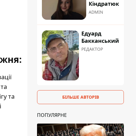
Кіндратюк
ADMIN
Едуард
Бакканський
РЕДАКТОР
ижня:
ації
 та
гу та
БІЛЬШЕ АВТОРІВ
і
ПОПУЛЯРНЕ