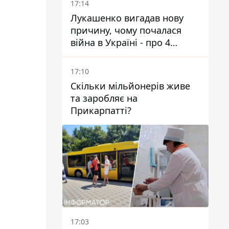
17:14
Лукашенко вигадав нову
причину, чому почалася
війна в Україні - про 4
позиції не йдеться
17:10
Скільки мільйонерів живе
та заробляє на
Прикарпатті?
17:03