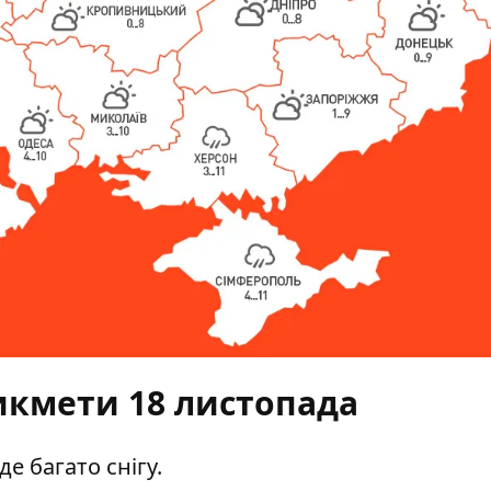
икмети 18 листопада
е багато снігу.