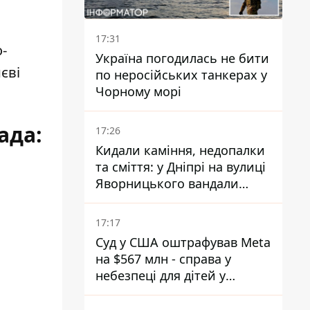
17:31
-
Україна погодилась не бити
иєві
по неросійських танкерах у
Чорному морі
пада
:
17:26
Кидали каміння, недопалки
та сміття: у Дніпрі на вулиці
Яворницького вандали
пошкодили питні фонтани
17:17
Суд у США оштрафував Meta
на $567 млн - справа у
небезпеці для дітей у
соцмережах