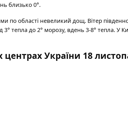
ень близько 0°.
ями по області невеликий дощ. Вітер південно
д 3° тепла до 2° морозу, вдень 3-8° тепла. У К
х центрах України 18 листо