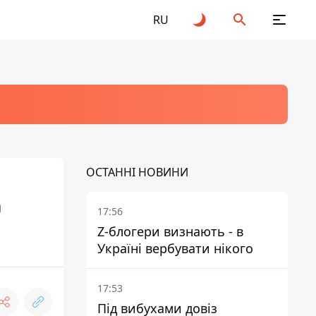
RU
ОСТАННІ НОВИНИ
а
17:56
Z-блогери визнають - в
Україні вербувати нікого
17:53
Під вибухами довіз