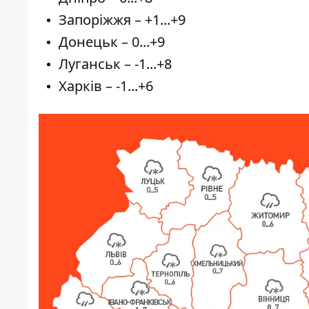
Запоріжжя – +1...+9
Донецьк – 0...+9
Луганськ – -1...+8
Харків – -1...+6