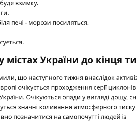
 буде взимку.
ги.
іля печі - морози посиляться.
сується.
 містах України до кінця т
мили, що наступного тижня внаслідок активіз
вропі очікується проходження серії циклонів
країни. Очікуються опади у вигляді дощу, сні
имуться значні коливання атмосферного тиску 
ивно позначитися на самопочутті людей із