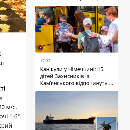
є
17:37
ші
Канікули у Німеччині: 15
дітей Захисників із
Кам’янського відпочинуть у
ті
Вупперталі
м
0 м/с.
очі 1-6°
окрий