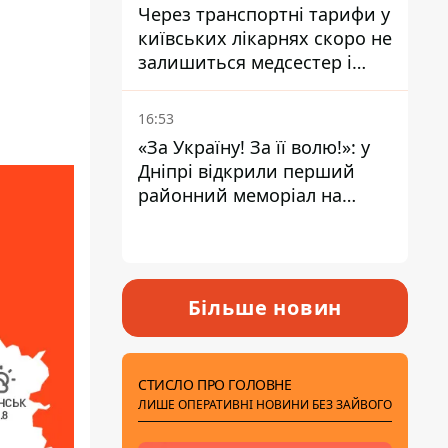
Через транспортні тарифи у
київських лікарнях скоро не
залишиться медсестер і
санітарок - професор
Голубовська
16:53
«За Україну! За її волю!»: у
Дніпрі відкрили перший
районний меморіал на
честь полеглих Захисників
Більше новин
СТИСЛО ПРО ГОЛОВНЕ
ЛИШЕ ОПЕРАТИВНІ НОВИНИ БЕЗ ЗАЙВОГО