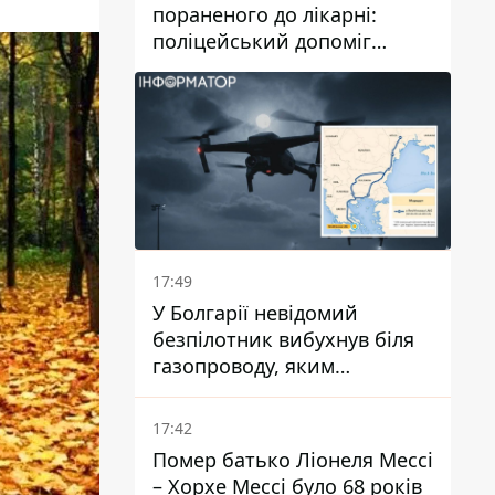
пораненого до лікарні:
поліцейський допоміг
постраждалому після атаки
на Кам’янський район
17:49
У Болгарії невідомий
безпілотник вибухнув біля
газопроводу, яким
постачають газ до України
17:42
Помер батько Ліонеля Мессі
– Хорхе Мессі було 68 років