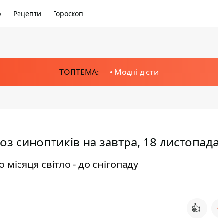
р
Рецепти
Гороскоп
ТОПТЕМА:
Модні дієти
оз синоптиків на завтра, 18 листопад
місяця світло - до снігопаду
👍