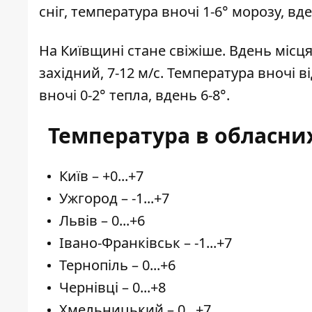
сніг, температура вночі 1-6° морозу, вд
На Київщині стане свіжіше. Вдень місц
західний, 7-12 м/с. Температура вночі ві
вночі 0-2° тепла, вдень 6-8°.
Температура в обласни
Київ – +0...+7
Ужгород – -1...+7
Львів – 0...+6
Івано-Франківськ – -1...+7
Тернопіль – 0...+6
Чернівці – 0...+8
Хмельницький – 0...+7