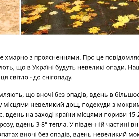
уде хмарно з проясненнями
. Про це повідомля
ть, що в Україні будуть невеликі опади. На
я світло - до снігопаду.
мляють, що вночі без опадів
, вдень в більшос
му місцями невеликий дощ, подекуди з мокри
/с, вдень на заході країни місцями пориви 15-2
озу, вдень 3-8° тепла. У південній частині вн
Карпатах вночі без опадів, вдень невеликий м