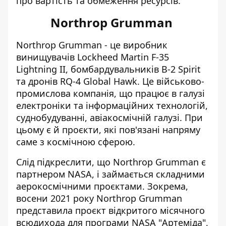
про вартість та обмеження ресурсів.
Northrop Grumman
Northrop Grumman - це
виробник
винищувачів Lockheed Martin F-35
Lightning II, бомбардувальників B-2 Spirit
та дронів RQ-4 Global Hawk. Це військово-
промислова компанія, що працює в галузі
електроніки та інформаційних технологій,
суднобудуванні, авіакосмічній галузі. При
цьому є й проєкти, які пов'язані напряму
саме з космічною сферою.
Слід підкреслити, що Northrop Grumman є
партнером NASA, і займається складними
аерокосмічними проєктами. Зокрема,
восени 2021 року Northrop Grumman
представила проєкт відкритого місячного
всюдихода для програми NASA "Артеміда",