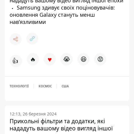
нададуть вашому відео вигляд іншої епохи
Samsung здивує своїх поціновувачів:
оновлення Galaxy стануть менш
нав’язливими
♥
🔥
😭
😆
😡
👍
ТЕХНОЛОГІЇ
КОСМОС
США
12:13, 26 березня 2024
Прикольні фільтри та додатки, які
нададуть вашому відео вигляд іншої