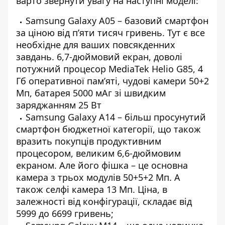
варто звернути увагу на наступні моделі:
Samsung Galaxy A05 – базовий смартфон
за ціною від п’яти тисяч гривень. Тут є все
необхідне для ваших повсякденних
завдань. 6,7-дюймовий екран, доволі
потужний процесор MediaTek Helio G85, 4
Гб оперативної пам’яті, чудові камери 50+2
Мп, батарея 5000 мАг зі швидким
заряджанням 25 Вт
Samsung Galaxy A14 – більш просунутий
смартфон бюджетної категорії, що також
вразить покупців продуктивним
процесором, великим 6,6-дюймовим
екраном. Але його фішка – це основна
камера з трьох модулів 50+5+2 Мп. А
також селфі камера 13 Мп. Ціна, в
залежності від конфігурації, складає від
5999 до 6699 гривень;