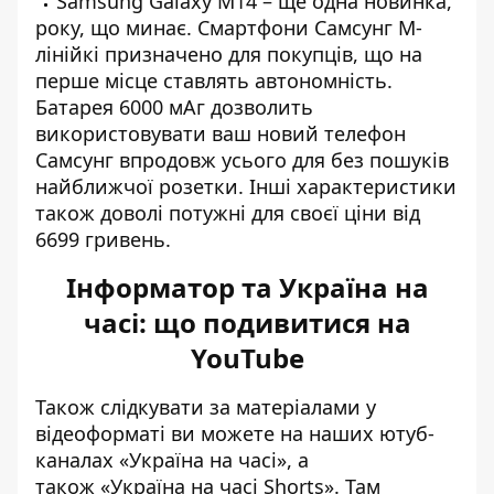
Samsung Galaxy M14 – ще одна новинка,
року, що минає. Смартфони Самсунг М-
лінійкі призначено для покупців, що на
перше місце ставлять автономність.
Батарея 6000 мАг дозволить
використовувати ваш новий телефон
Самсунг впродовж усього для без пошуків
найближчої розетки. Інші характеристики
також доволі потужні для своєї ціни від
6699 гривень.
Інформатор та Україна на
часі: що подивитися на
YouTube
Також слідкувати за матеріалами у
відеоформаті ви можете на наших ютуб-
каналах
«Україна на часі»
, а
також
«Україна на часі Shorts»
. Там