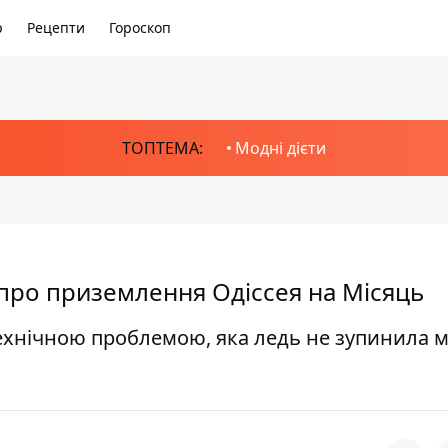
р
Рецепти
Гороскоп
ТОПТЕМА:
Модні дієти
про приземлення Одіссея на Місяць
ехнічною проблемою, яка ледь не зупинила м