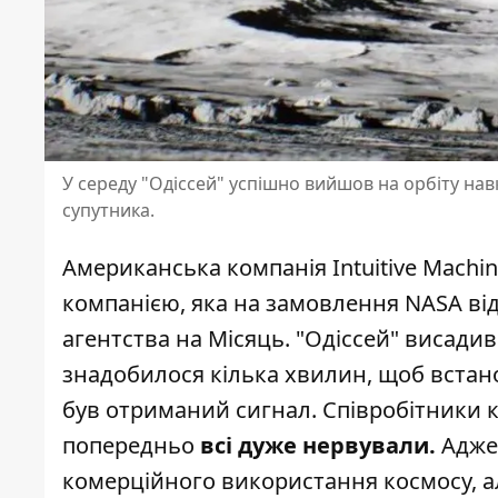
У середу "Одіссей" успішно вийшов на орбіту на
супутника.
Американська компанія Intuitive Machi
компанією, яка на замовлення NASA в
агентства на Місяць. "Одіссей" висади
знадобилося кілька хвилин, щоб вста
був отриманий сигнал. Співробітники ко
попередньо
всі дуже нервували.
Адже
комерційного використання космосу, а