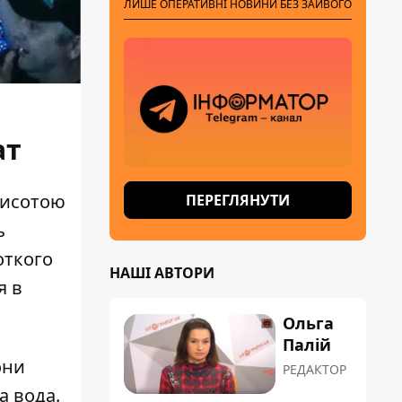
ЛИШЕ ОПЕРАТИВНІ НОВИНИ БЕЗ ЗАЙВОГО
ат
исотою
ПЕРЕГЛЯНУТИ
ь
откого
НАШІ АВТОРИ
я в
Ольга
Палій
они
РЕДАКТОР
а вода.