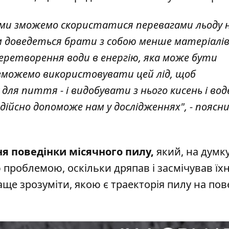
ми зможемо скористатися перевагами льоду 
ам доведеться брати з собою менше матеріалів
ретворення води в енергію, яка може бути
 зможемо використовувати цей лід, щоб
ля пиття - і видобувати з нього кисень і вод
дійсно допоможе нам у дослідженнях", - поясн
я поведінки місячного пилу,
який, на думк
 проблемою, оскільки дряпав і засмічував їх
аще зрозуміти, якою є траекторія пилу на пов