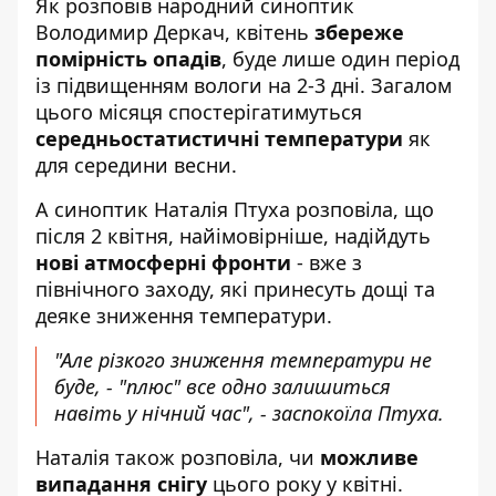
Як розповів народний синоптик
Володимир Деркач, квітень
збереже
помірність опадів
, буде лише один період
із підвищенням вологи на 2-3 дні. Загалом
цього місяця спостерігатимуться
середньостатистичні температури
як
для середини весни.
А синоптик Наталія Птуха розповіла, що
після 2 квітня, найімовірніше, надійдуть
нові атмосферні фронти
- вже з
північного заходу, які принесуть дощі та
деяке зниження температури.
"Але різкого зниження температури не
буде, - "плюс" все одно залишиться
навіть у нічний час", - заспокоїла Птуха.
Наталія також розповіла, чи
можливе
випадання снігу
цього року у квітні.