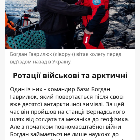
Богдан Гаврилюк (ліворуч) вітає колегу перед
від'їздом назад в Україну.
Ротації військові та арктичні
Один із них - командир бази Богдан
Гаврилюк, який повертається після своєї
вже десятої антарктичної зимівлі. За цей
час він пройшов на станції Вернадського
шлях від солдата та механіка до геофізика.
Але з початком повномасштабної війни
Богдан займається не лише наукою: до