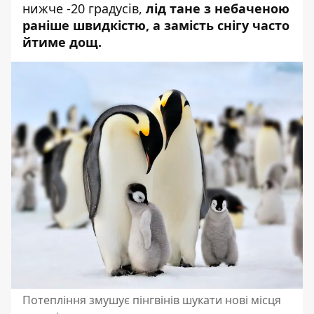
нижче -20 градусів,
лід тане з небаченою
раніше швидкістю, а замість снігу часто
йтиме дощ.
Потепління змушує пінгвінів шукати нові місця