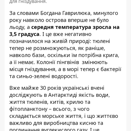
для гніздування.
За словами Богдана Гаврилюка, минулого
року навколо острова вперше не було
льоду, а
середня температура зросла на
3,5 градуса
. І це вже негативно
позначилося на живій природі: тюлені
тепер не розмножуються, як раніше,
навколо бази, оскільки їм потрібна крига,
а її немає.
Колонії пінгвінів
змінюють
місця гніздування, а в морі тепер є бактерії
та синьо-зелені водорості.
Вже майже 30 років українські вчені
досліджують в Антарктиді якість води,
життя тюленів, китів, крилю та
фітопланктону – всього, з чого
складається морське життя, і що життєво
важливо для виробництва кисню та
поглинання вуглекислого газу. І це