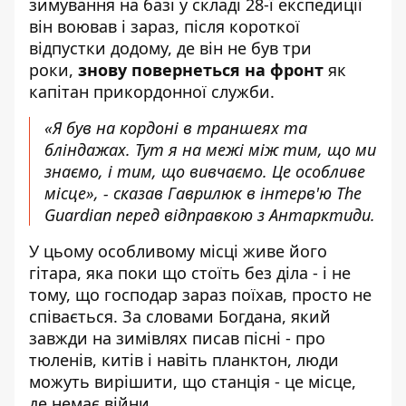
зимування на базі у складі 28-ї експедиції
він воював і зараз, після короткої
відпустки додому, де він не був три
роки,
знову повернеться на фронт
як
капітан прикордонної служби.
«Я був на кордоні в траншеях та
бліндажах. Тут я на межі між тим, що ми
знаємо, і тим, що вивчаємо. Це особливе
місце», - сказав Гаврилюк в інтерв'ю The
Guardian перед відправкою з Антарктиди.
У цьому особливому місці живе його
гітара, яка поки що стоїть без діла - і не
тому, що господар зараз поїхав, просто не
співається. За словами Богдана, який
завжди на зимівлях писав пісні - про
тюленів, китів і навіть планктон, люди
можуть вирішити, що станція - це місце,
де немає війни.