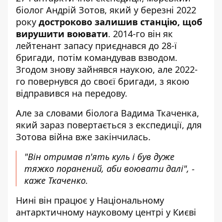
біолог Андрій Зотов, який у березні 2022
року
достроково залишив станцію, щоб
вирушити воювати
. 2014-го він як
лейтенант запасу приєднався до 28-ї
бригади, потім командував взводом.
Згодом знову зайнявся наукою, але 2022-
го повернувся до своєї бригади, з якою
відправився на передову.
Але за словами біолога Вадима Ткаченка,
який зараз повертається з експедиції, для
Зотова війна вже закінчилась.
"Він отримав п'ять куль і був дуже
тяжко поранений, аби воювати далі", -
каже Ткаченко.
Нині він працює у Національному
антарктичному науковому центрі у Києві