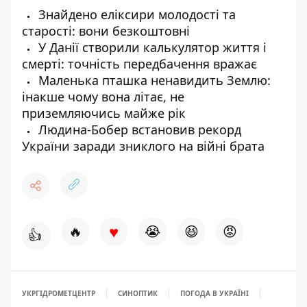
Знайдено еліксири молодості та
старості: вони безкоштовні
У Данії створили калькулятор життя і
смерті: точність передбачення вражає
Маленька пташка ненавидить Землю:
інакше чому вона літає, не
приземляючись майже рік
Людина-Бобер встановив рекорд
України заради зниклого на війні брата
♥
🔥
😭
😆
😡
👍
УКРГІДРОМЕТЦЕНТР
СИНОПТИК
ПОГОДА В УКРАЇНІ