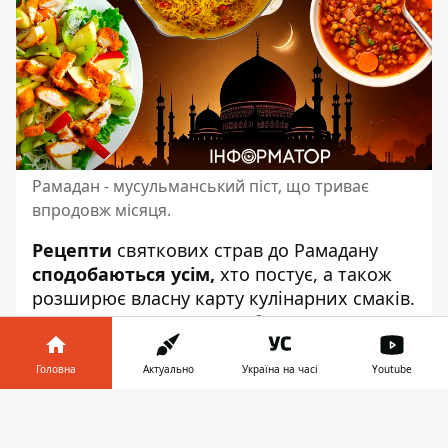
Рамадан - мусульманський піст, що триває
впродовж місяця.
Рецепти
святкових страв до Рамадану
сподобаються усім,
хто постує, а також
розширює власну карту кулінарних смаків.
Готувати їх просто
. А щоб смакувало ще
більше,
Інформатор має для вас смачну
пораду.
Головна
Актуально
Україна на часі
Youtube
Рамаданом
зветься
місяць
Інформатор у
Завантажити
обов'язкового для мусульман посту
, що
телефоні
👉