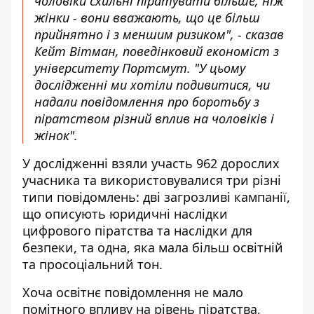
чоловіки схильні піратувати більше, ніж
жінки - вони вважають, що це більш
прийнятно і з меншим ризиком", - сказав
Кейт Вітман, поведінковий економіст з
університету Портсмут. "У цьому
дослідженні ми хотіли подивитися, чи
надали повідомлення про боротьбу з
піратством різний вплив на чоловіків і
жінок".
У дослідженні взяли участь 962 дорослих
учасника та використовувалися три різні
типи повідомлень: дві загрозливі кампанії,
що описують юридичні наслідки
цифрового піратства та наслідки для
безпеки, та одна, яка мала більш освітній
та просоціальний тон.
Хоча освітнє повідомлення не мало
помітного впливу на рівень піратства,