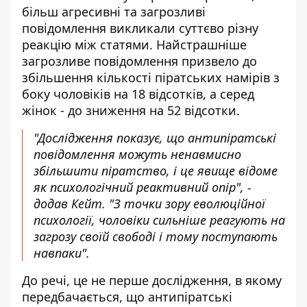
більш агресивні та загрозливі
повідомлення викликали суттєво різну
реакцію між статями. Найстрашніше
загрозливе повідомлення призвело до
збільшення кількості піратських намірів з
боку чоловіків на 18 відсотків, а серед
жінок - до зниження на 52 відсотки.
"Дослідження показує, що антипіратські
повідомлення можуть ненавмисно
збільшити піратство, і це явище відоме
як психологічний реактивний опір", -
додав Кейт. "З точки зору еволюційної
психології, чоловіки сильніше реагують на
загрозу своїй свободі і тому поступають
навпаки".
До речі, це не перше дослідження, в якому
передбачається, що антипіратські