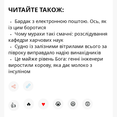
ЧИТАЙТЕ ТАКОЖ:
Бардак з електронною поштою. Ось, як
із цим боротися
Чому мурахи такі смачні: розслідування
кафедри харчових наук
Судно із залізними вітрилами всього за
півроку виправдало надію винахідників
Це майже рівень Бога: генні інженери
виростили корову, яка дає молоко з
інсуліном
♥
🔥
😭
😆
😡
👍