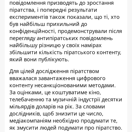
повідомлення призводять до зростання
піратства, і попередні результати
експериментів також показали, що ті, хто
був найбільш прихильний до
конфіденційності, продемонстрували після
перегляду антипіратських повідомлень
найбільшу різницю у своїх намірах
збільшити кількість піратського контенту,
який вони публікують.
Для цілей дослідження піратством
вважалася завантаження цифрового
контенту несанкціонованими методами.
За оцінками, це коштуватиме кіно,
телебаченню та музичній індустрії десятки
мільярдів доларів на рік. За словами
дослідників, щоб знизити це число,
медіакомпаніям необхідно продумати те,
як змусити людей подумати про піратство.