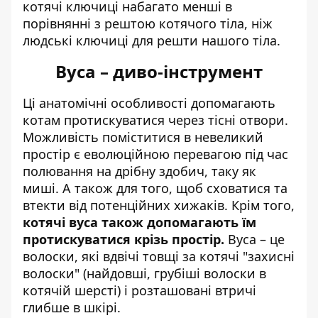
котячі ключиці набагато менші в
порівнянні з рештою котячого тіла, ніж
людські ключиці для решти нашого тіла.
Вуса – диво-інструмент
Ці анатомічні особливості допомагають
котам протискуватися через тісні отвори.
Можливість поміститися в невеликий
простір є еволюційною перевагою під час
полювання на дрібну здобич, таку як
миші. А також для того, щоб сховатися та
втекти від потенційних хижаків. Крім того,
котячі вуса також допомагають їм
протискуватися крізь простір.
Вуса – це
волоски, які вдвічі товщі за котячі "захисні
волоски" (найдовші, грубіші волоски в
котячій шерсті) і розташовані втричі
глибше в шкірі.