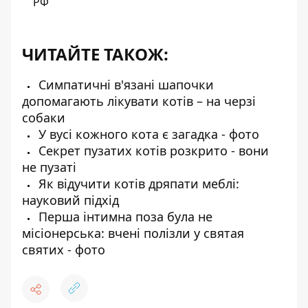
РФ
ЧИТАЙТЕ ТАКОЖ:
Симпатичні в'язані шапочки
допомагають лікувати котів – на черзі
собаки
У вусі кожного кота є загадка - фото
Секрет пузатих котів розкрито - вони
не пузаті
Як відучити котів дряпати меблі:
науковий підхід
Перша інтимна поза була не
місіонерська: вчені полізли у святая
святих - фото