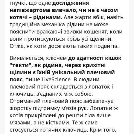
гнучкі, що одне
дослідження
напівжартома вивчало, чи не є часом
котячі – рідинами.
Але жарти вбік, навіть
традиційна механіка рідини не може
пояснити вражаючі звивки кошенят, коли
вони протискуються крізь усі щелини.
Отже, як коти досягають таких подвигів.
Виявляється, ключем
до здатності кішок
"текти", як рідина, через крихітні
щілини є їхній унікальний плечовий
пояс,
пише
LiveScience. В людини
плечовий пояс складається з лопаток і
ключиць, з'єднаних між собою.
Отриманий плечовий пояс забезпечує
жорстку підтримку м’язів рук. Лопатки ж
котів прикріплені до решти тіла лише
м’язами, а не кістками. Те ж саме
стосується котячих ключиць. Крім того,