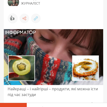
ЖУРНАЛІСТ
👍
Найкращі – і найгірші – продукти, які можна їсти
під час застуди
Сезон застуд та ГРВІ настав,
на порозі –