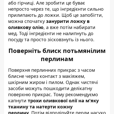
або гірчиці. Але зробити це буває
непросто через те, що інгредієнти сильно
прилипають до ложки. Щоб це запобігти,
можна спочатку
занурити ложку в
оливкову олію
, а вже потім набирати
мед. Тоді інгредієнти не налипнуть до
посуду та просто зісковзнуть із нього.
Поверніть блиск потьмянілим
перлинам
Поверхня перлинних прикрас з часом
блисне через контакт з макіяжем,
шкірним жиром і пилом. Однак чистячі
засоби можуть пошкодити делікатну
поверхню прикрас. Тому рекомендуємо
капнути
трохи оливкової олії на м'яку
тканину та натерти кожну
перлину
. Потім відполіруйте перли насухо