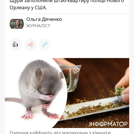
Щури заполонили штаб-квартиру поліції Нового
Орлеану у США.
Ольга Дяченко
ЖУРНАЛІСТ
👍
Гризуни кайфують від марихуани з кімнати