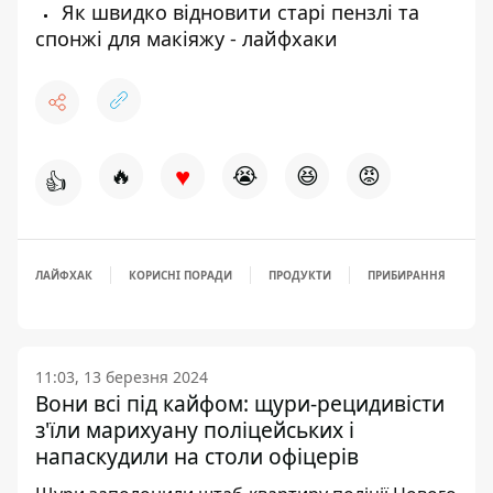
Як швидко відновити старі пензлі та
спонжі для макіяжу - лайфхаки
♥
🔥
😭
😆
😡
👍
ЛАЙФХАК
КОРИСНІ ПОРАДИ
ПРОДУКТИ
ПРИБИРАННЯ
11:03, 13 березня 2024
Вони всі під кайфом: щури-рецидивісти
з'їли марихуану поліцейських і
напаскудили на столи офіцерів