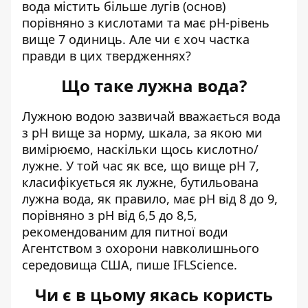
вода містить більше лугів
(основ)
порівняно з кислотами та має pH-рівень
вище 7 одиниць. Але чи є хоч частка
правди в цих твердженнях?
Що таке лужна вода?
Лужною водою зазвичай вважається вода
з pH вище за норму, шкала, за якою ми
вимірюємо, наскільки щось кислотно/
лужне. У той час як все, що вище pH 7,
класифікується як лужне, бутильована
лужна вода, як правило, має pH від 8 до 9,
порівняно з pH від 6,5 до 8,5,
рекомендованим для питної води
Агентством з охорони навколишнього
середовища США,
пише IFLScience
.
Чи є в цьому якась користь