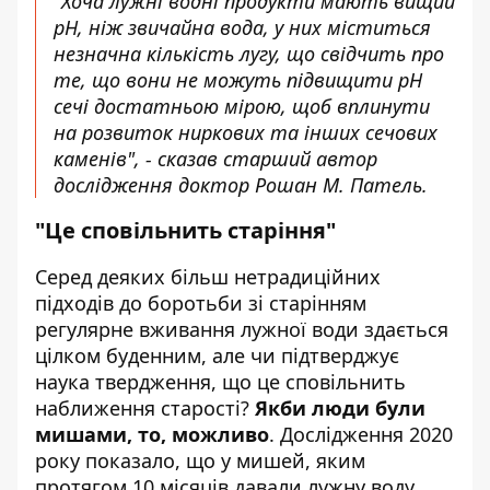
"Хоча лужні водні продукти мають вищий
pH, ніж звичайна вода, у них міститься
незначна кількість лугу, що свідчить про
те, що вони не можуть підвищити pH
сечі достатньою мірою, щоб вплинути
на розвиток ниркових та інших сечових
каменів", - сказав старший автор
дослідження доктор Рошан М. Патель.
"Це сповільнить старіння"
Серед деяких більш нетрадиційних
підходів до боротьби зі старінням
регулярне вживання лужної води здається
цілком буденним, але чи підтверджує
наука твердження, що це сповільнить
наближення старості?
Якби люди були
мишами, то, можливо
. Дослідження 2020
року показало, що у мишей, яким
протягом 10 місяців давали лужну воду,