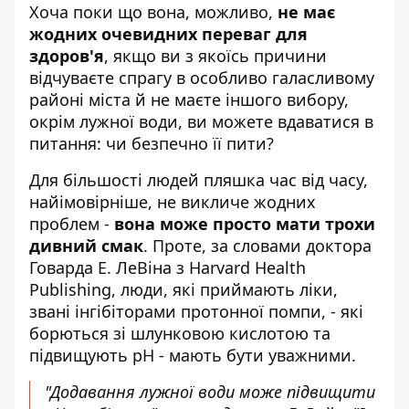
Хоча поки що вона, можливо,
не має
жодних очевидних переваг для
здоров'я
, якщо ви з якоїсь причини
відчуваєте спрагу в особливо галасливому
районі міста й не маєте іншого вибору,
окрім лужної води, ви можете вдаватися в
питання: чи безпечно її пити?
Для більшості людей пляшка час від часу,
найімовірніше, не викличе жодних
проблем -
вона може просто мати трохи
дивний смак
. Проте, за словами доктора
Говарда Е. ЛеВіна з Harvard Health
Publishing, люди, які приймають ліки,
звані інгібіторами протонної помпи, - які
борються зі шлунковою кислотою та
підвищують pH - мають бути уважними.
"Додавання лужної води може підвищити