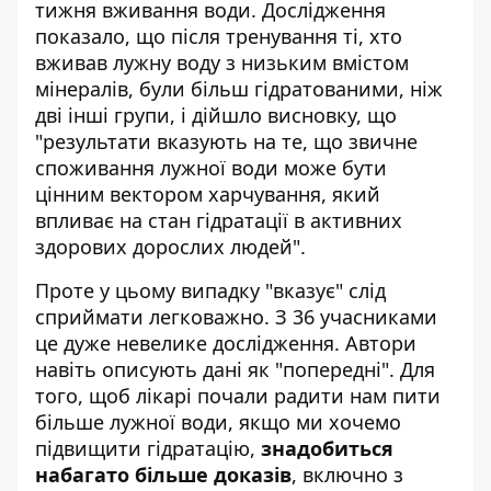
тижня вживання води. Дослідження
показало, що після тренування ті, хто
вживав лужну воду з низьким вмістом
мінералів, були більш гідратованими, ніж
дві інші групи, і дійшло висновку, що
"результати вказують на те, що звичне
споживання лужної води може бути
цінним вектором харчування, який
впливає на стан гідратації в активних
здорових дорослих людей".
Проте у цьому випадку "вказує" слід
сприймати легковажно. З 36 учасниками
це дуже невелике дослідження. Автори
навіть описують дані як "попередні". Для
того, щоб лікарі почали радити нам пити
більше лужної води, якщо ми хочемо
підвищити гідратацію,
знадобиться
набагато більше доказів
, включно з