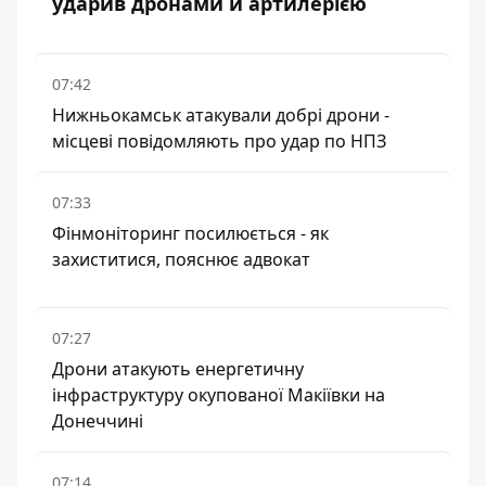
ударив дронами й артилерією
07:42
Нижньокамськ атакували добрі дрони -
місцеві повідомляють про удар по НПЗ
07:33
Фінмоніторинг посилюється - як
захиститися, пояснює адвокат
07:27
Дрони атакують енергетичну
інфраструктуру окупованої Макіївки на
Донеччині
07:14