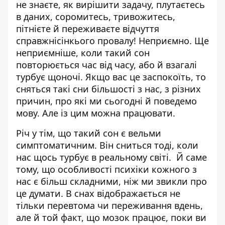
не знаєте, як вирішити задачу, плутаєтесь
в даних, соромитесь, тривожитесь,
пітнієте й переживаєте відчуття
справжнісінкього провалу! Неприємно. Ще
неприємніше, коли такий сон
повторюється час від часу, або й взагалі
турбує щоночі. Якщо вас це заспокоїть, то
сняться такі сни більшості з нас, з різних
причин, про які ми сьогодні й поведемо
мову. Але із цим можна працювати.
Річ у тім, що такий сон є вельми
симптоматичним. Він сниться тоді, коли
нас щось турбує в реальному світі. Й саме
тому, що особливості психіки кожного з
нас є більш складними, ніж ми звикли про
це думати. В снах відображається не
тільки перевтома чи переживання вдень,
але й той факт, що мозок працює, поки ви