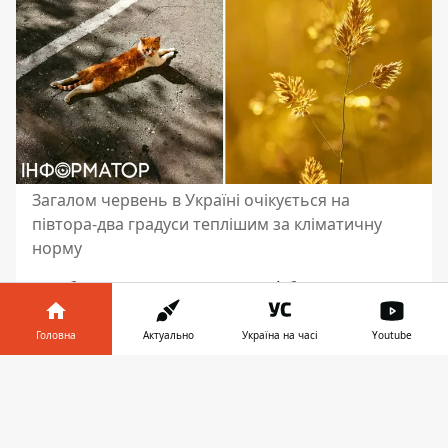
Загалом червень в Україні очікується на
півтора-два градуси теплішим за кліматичну
норму
У суботу, 1 червня,
в Україні буде хмарно з
проясненнями
. Про це повідомляє
Укргідрометцентр. Синоптики
Головна
Актуально
Україна на часі
Youtube
прогнозують, що інтенсивність дощів
Інформатор у
знизиться. Наші пращури помітили, якщо
Завантажити
телефоні
👉
вранці немає роси на траві, то скоро піде
дощ.