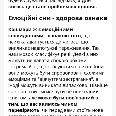
буде відбуватися час від часу,
а для
когось це стане проблемою щоночі.
Емоційні сни - здорова ознака
Кошмари ж є емоційними
сновидіннями - ознакою того,
що
психіка адаптується до чогось, що
викликає надпотужні переживання. Так
наш мозок класифікує речі. Деякі з них
можуть не давати спокою роками,
зокрема й ті, що стосуються іспитів. Іноді
вони можуть бути спровоковані схожими
емоціями та "відчуттям застрягання", а
іноді можуть виникати випадково. Пізніше
сон про іспит може бути не пов'язаний з
іспитом, але
може бути пов'язаний з
тим, що вас якимось чином
перевіряють,
чи перед вами стоїть нове