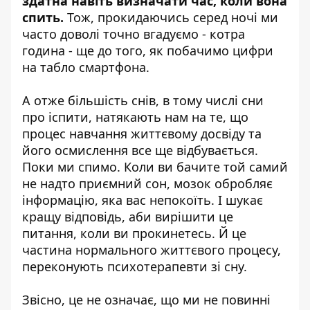
здатна навіть визначати час, коли вона
спить.
Тож, прокидаючись серед ночі ми
часто доволі точно вгадуємо - котра
година - ще до того, як побачимо цифри
на табло смартфона.
А отже більшість снів, в тому числі сни
про іспити, натякають нам на те, що
процес навчання життєвому досвіду та
його осмислення все ще відбувається.
Поки ми спимо. Коли ви бачите той самий
не надто приємний сон, мозок обробляє
інформацію, яка вас непокоїть. І шукає
кращу відповідь, аби вирішити це
питання, коли ви прокинетесь. Й це
частина нормального життєвого процесу,
переконують психотерапевти зі сну.
Звісно, це не означає, що ми не повинні