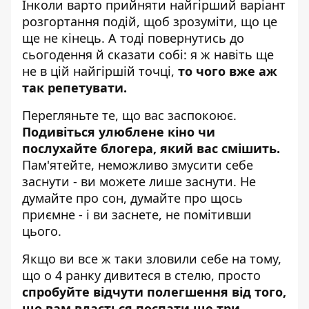
Інколи варто прийняти найгірший варіант
розгортання подій, щоб зрозуміти, що це
ще не кінець. А тоді повернутись до
сьогодення й сказати собі: я ж навіть ще
не в цій найгіршій точці,
то чого вже аж
так репетувати.
Перегляньте те, що вас заспокоює.
Подивіться улюблене кіно чи
послухайте блогера, який вас смішить.
Пам'ятейте, неможливо змусити себе
заснути - ви можете лише заснути. Не
думайте про сон, думайте про щось
приємне - і ви заснете, не помітивши
цього.
Якщо ви все ж таки зловили себе на тому,
що о 4 ранку дивитеся в стелю, просто
спробуйте відчути полегшення від того,
що вам вдасться поспати ще три