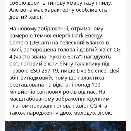
собою
досить типову хмару газу і пилу.
Але вона має характерну особливість -
довгий хвіст.
На новому зображенні, отриманому
камерою темної енергії Dark Energy
Camera (DECam) на телескопі Бланко в
Чилі, запорошена голова і довгий хвіст CG
4 (часто звана "Рукою Бога") нагадують
рот, готовий з'їсти бічну галактику під
назвою ESO 257-19,
пише Live Science
. Цей
збіг випадковий, тому що галактика
розташована на відстані понад 100
мільйонів світлових років від нас. На
масштабованому зображенні крупним
планом показані голова і хвіст CG 4, а
також народження двох молодих зірок.