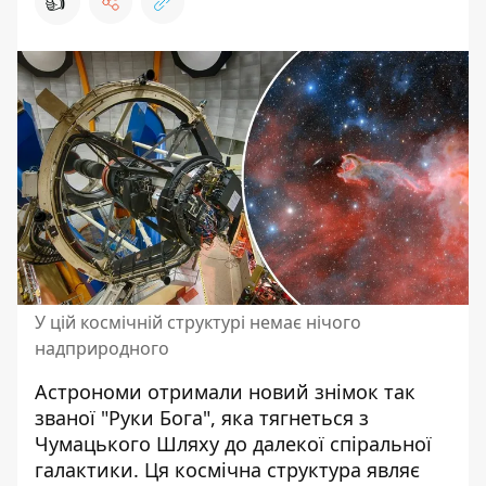
👍
У цій космічній структурі немає нічого
надприродного
Астрономи отримали новий знімок так
званої "Руки Бога", яка тягнеться з
Чумацького Шляху до далекої спіральної
галактики. Ця
космічна структура являє