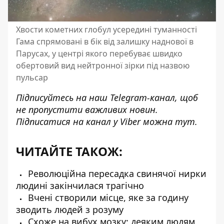
Хвости кометних глобул усередині туманності
Гама спрямовані в бік від залишку наднової в
Парусах, у центрі якого перебуває швидко
обертовий вид нейтронної зірки під назвою
пульсар
Підписуйтесь на наш
Telegram-канал
, щоб
не пропустити важливих новин.
Підписатися на канал у Viber можна
тут
.
ЧИТАЙТЕ ТАКОЖ:
Революційна пересадка свинячої нирки
людині закінчилася трагічно
Вчені створили місце, яке за годину
зводить людей з розуму
Схоже на вибух мозку: деяким людям,