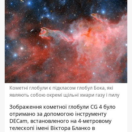
Кометні глобули є підкласом глобул Бока, які
являють собою окремі щільні хмари газу і пилу
Зображення кометної глобули CG 4 було
отримано за допомогою інструменту
DECam, встановленого на 4-метровому
телескопі імені Віктора Бланко в