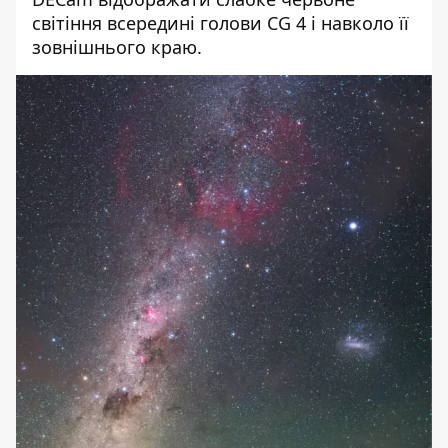
світіння всередині голови CG 4 і навколо її
зовнішнього краю.