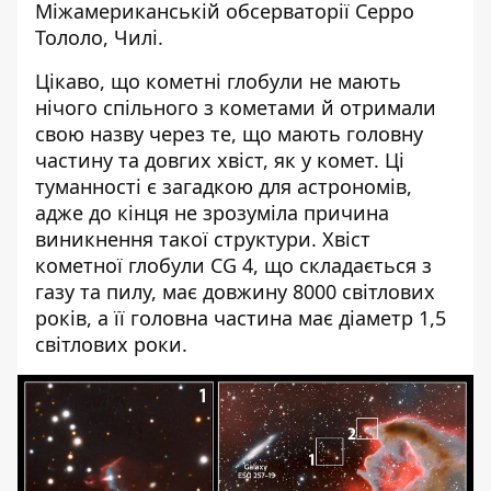
Міжамериканській обсерваторії Серро
Тололо, Чилі.
Цікаво, що кометні глобули не мають
нічого спільного з кометами й отримали
свою назву через те, що мають головну
частину та довгих хвіст, як у комет. Ці
туманності є загадкою для астрономів,
адже до кінця не зрозуміла причина
виникнення такої структури. Хвіст
кометної глобули CG 4, що складається з
газу та пилу, має довжину 8000 світлових
років, а її головна частина має діаметр 1,5
світлових роки.