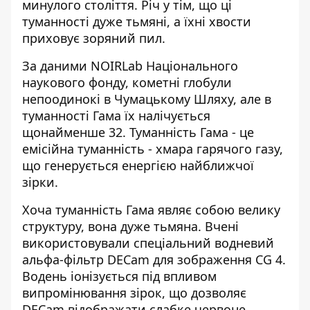
минулого століття. Річ у тім, що ці
туманності дуже тьмяні, а їхні хвости
приховує зоряний пил.
За даними NOIRLab Національного
наукового фонду, кометні глобули
непоодинокі в Чумацькому Шляху, але в
туманності Гама їх налічується
щонайменше 32. Туманність Гама - це
емісійна туманність - хмара гарячого газу,
що генерується енергією найближчої
зірки.
Хоча туманність Гама являє собою велику
структуру, вона дуже тьмяна. Вчені
використовували спеціальний водневий
альфа-фільтр DECam для зображення CG 4.
Водень іонізується під впливом
випромінювання зірок, що дозволяє
DECam відображати слабке червоне