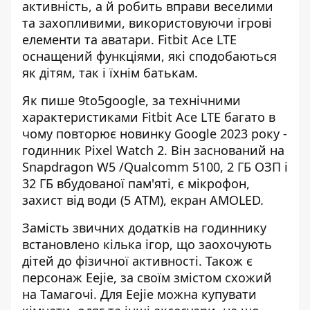
активність, а й робить вправи веселими
та захопливими, використовуючи ігрові
елементи та аватари. Fitbit Ace LTE
оснащений функціями, які сподобаються
як дітям, так і їхнім батькам.
Як пише 9to5google, за технічними
характеристиками Fitbit Ace LTE багато в
чому
повторює новинку Google 2023 року -
годинник Pixel Watch 2
. Він заснований на
Snapdragon W5 /Qualcomm 5100, 2 ГБ ОЗП і
32 ГБ вбудованої пам'яті, є мікрофон,
захист від води (5 АТМ), екран AMOLED.
Замість звичних додатків на годиннику
встановлено кілька ігор, що заохочують
дітей до фізичної активності. Також є
персонаж Eejie, за своїм змістом схожий
на Тамагочі. Для Eejie можна купувати