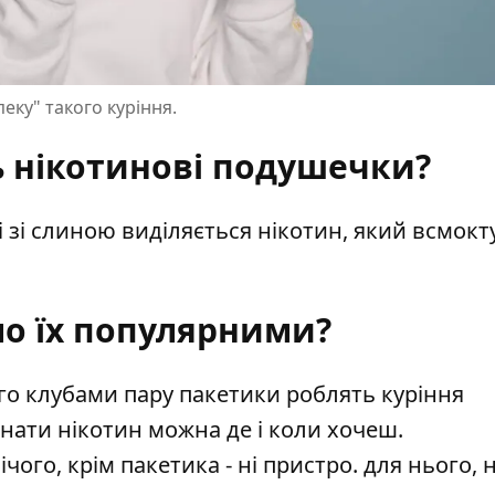
пеку" такого куріння.
ь нікотинові подушечки?
і зі слиною виділяється нікотин, який всмокт
о їх популярними?
його клубами пару пакетики роблять куріння
нати нікотин можна де і коли хочеш.
чого, крім пакетика - ні пристро. для нього, н