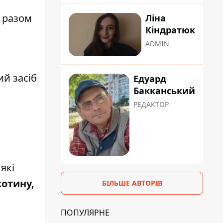
 разом
Ліна
Кіндратюк
ADMIN
ий засіб
Едуард
Бакканський
РЕДАКТОР
які
котину,
БІЛЬШЕ АВТОРІВ
ПОПУЛЯРНЕ