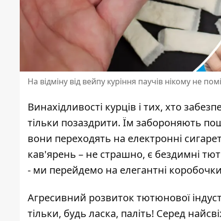
На відміну від вейпу куріння паучів нікому не пом
Винахідливості курців і тих, хто забез
тільки позаздрити. Їм забороняють 
вони переходять на електронні сигарет
кав'ярень – не страшно, є бездимні т
- ми перейдемо на елегантні коробочки
Агресивний розвиток тютюнової індустрі
тільки, будь ласка, паліть! Серед найсв