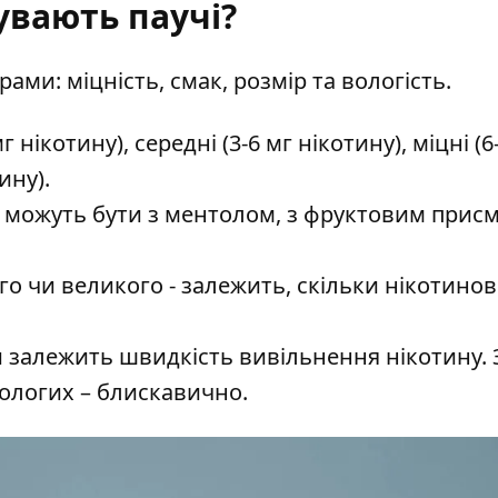
увають паучі?
ми: міцність, смак, розмір та вологість.
г нікотину), середні (3-6 мг нікотину), міцні (6
ину).
, можуть бути з ментолом, з фруктовим присм
о чи великого - залежить, скільки нікотинов
залежить швидкість вивільнення нікотину. 
вологих – блискавично.