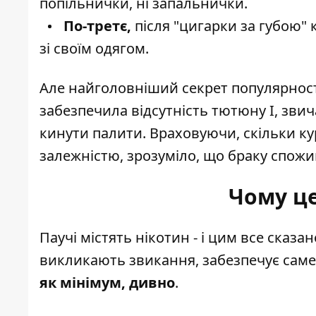
попільнички, ні запальнички.
По-третє,
після "цигарки за губою"
зі своїм одягом.
Але найголовніший секрет популярності
забезпечила відсутність тютюну І, зви
кинути палити. Враховуючи, скільки ку
залежністю, зрозуміло, що браку спожи
Чому це
Паучі містять нікотин - і цим все сказа
викликають звикання, забезпечує саме 
як мінімум, дивно
.