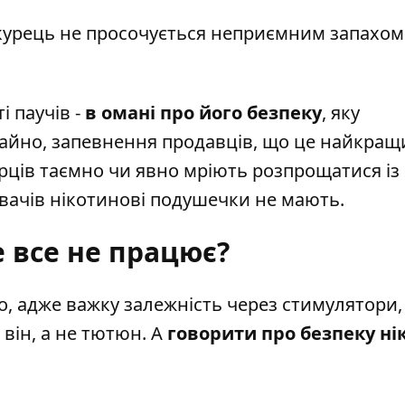
 курець не просочується неприємним запахом
 паучів -
в омані про його безпеку
, яку
чайно, запевнення продавців, що це найкращ
рців таємно чи явно мріють розпрощатися із
вачів нікотинові подушечки не мають.
 все не працює?
но, адже важку залежність через стимулятори, 
він, а не тютюн. А
говорити про безпеку ні