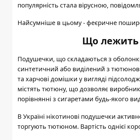
популярність стала вірусною,
повідомл
Найсумніше в цьому - феєричне поширенн
Що лежить 
Подушечки, що складаються з оболонки,
синтетичний або виділений з тютюново
та харчові домішки у вигляді підсолодж
містять тютюну, що дозволяє виробник
порівнянні з сигаретами будь-якого вид
В Україні нікотинові подушечки активн
торгують тютюном. Вартість однієї коро