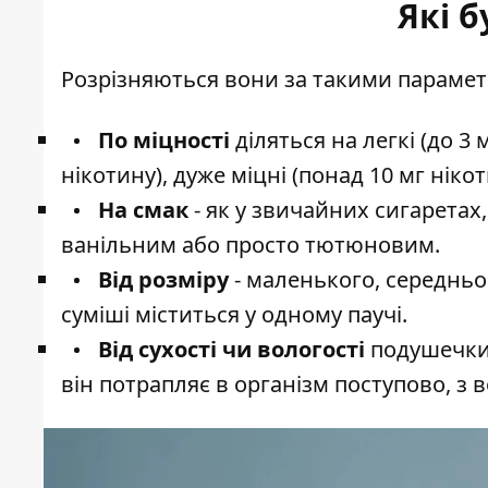
Які б
Розрізняються вони за такими параметра
По міцності
діляться на легкі (до 3 м
нікотину), дуже міцні (понад 10 мг нікот
На смак
- як у звичайних сигаретах
ванільним або просто тютюновим.
Від розміру
- маленького, середньог
суміші міститься у одному паучі.
Від сухості чи вологості
подушечки 
він потрапляє в організм поступово, з 