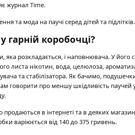
яє журнал
Time.
я та мода на паучі серед дітей та підлітків.
у гарній коробочці?
 яка розкладається, і наповнювача. У його с
го листа нікотин, вода, целюлоза, аромати
увача та стабілізатора. Як бачимо, подушечк
ам говорити про меншу шкідливість паучей 
у.
о продаються в інтернеті та в деяких магази
бки варіюється від 140 до 375 гривень.