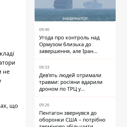
09:40
Угода про контроль над
Ормузом близька до
завершення, але Іран
кладі
висунув нові вимоги – ЗМІ
затори
розкрили подробиці
09:33
и не
Дев’ять людей отримали
у
травми: росіяни вдарили
дроном по ТРЦ у
Павлограді, чи
працюватиме заклад надалі
нах, що
09:26
Пентагон звернувся до
оборонки США – потрібно
терміново збільшити