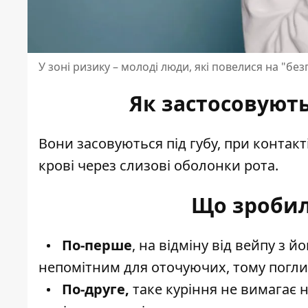
У зоні ризику – молоді люди, які повелися на "без
Як застосовуют
Вони засовуються під губу, при контакт
крові через слизові оболонки рота.
Що зробил
По-перше
, на відміну від вейпу з 
непомітним для оточуючих, тому погли
По-друге,
таке куріння не вимагає ні