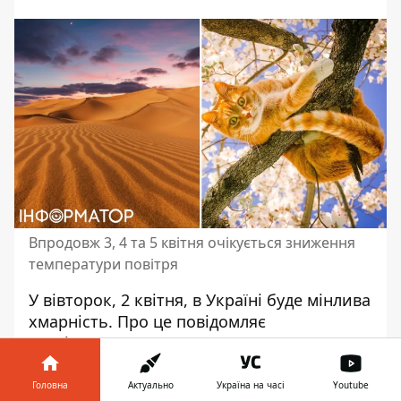
Впродовж 3, 4 та 5 квітня очікується зниження
температури повітря
У вівторок, 2 квітня,
в Україні буде мінлива
хмарність
. Про це повідомляє
Укргідрометцентр. Синоптики
прогнозують, що очікується запилення
повітря через пил із Сахари. Наші
Головна
Актуально
Україна на часі
Youtube