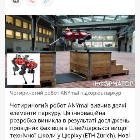
👍
Чотириногий робот ANYmal підкорює паркур
Чотириногий робот
ANYmal вивчив деякі
елементи паркуру
. Ця інноваційна
розробка виникла в результаті досліджень
провідних фахівців з Швейцарської вищої
технічної школи у Цюріху (ETH Zürich). Нові