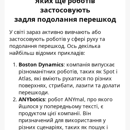
Яких ще роботів
застосовують
задля подолання перешкод
У світі зараз активно вивчають або
застосовують роботів у сфері руху та
подолання перешкод. Ось декілька
найбільш відомих прикладів:
Boston Dynamics
: компанія випускає
різноманітних роботів, таких як Spot і
Atlas, які вміють рухатися по різних
поверхнях, стрибати, лазити та долати
перешкоди.
ANYbotics
: робот ANYmal, про якого
йшлося у попередньому тексті, є
продуктом цієї компанії. Він
призначений для використання у
різних сценаріях, таких як пошук і