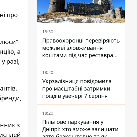
ні про
18:30
Правоохоронці перевіряють
плюси"
можливі зловживання
нцію, а
коштами під час реставрації
у разі,
обсерваторії на Піп Івані
18:20
Укрзалізниця повідомила
антів.
про масштабні затримки
поїздів увечері 7 серпня
 бренди,
18:20
Пільгове паркування у
инник з
Дніпрі: хто зможе залишати
дисплей
авто безкоштовно та як