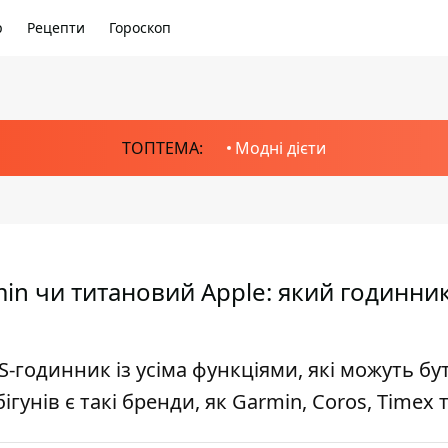
р
Рецепти
Гороскоп
ТОПТЕМА:
Модні дієти
in чи титановий Apple: який годинни
S-годинник із усіма функціями, які можуть бу
бігунів є такі бренди, як Garmin, Coros, Timex