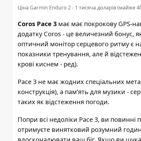
Ціна Garmin Enduro 2 - 1 тисяча доларів (майже 40
Coros Pace 3
має має покрокову GPS-нав
додатку Coros - це величезний бонус, 
оптичний монітор серцевого ритму є н
показники тренування, але й відстежен
крові киснем - ред).
Pace 3 не має жодних спеціальних мет
конструкція), а пам’ять для музики - с
таких як відстеження погоди.
Попри всі недоліки Pace 3, ви повинні 
отримуєте винятковий розумний годин
вдосконалювати ваш біг. Якщо ви шука