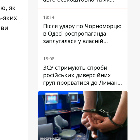
оформити електронну
ю, як
картку
ь-яких
18:14
Після удару по Чорноморцю
 ви
в Одесі роспропаганда
заплуталася у власній
брехні
18:08
ЗСУ стримують спроби
російських диверсійних
груп прорватися до Лимана
- Трегубов