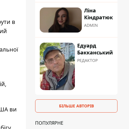
Ліна
Кіндратюк
ути в
ADMIN
ний
Едуард
іальної
Бакканський
РЕДАКТОР
ій,
БІЛЬШЕ АВТОРІВ
США ви
ПОПУЛЯРНЕ
ігу,