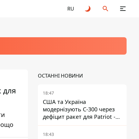
RU
ОСТАННІ НОВИНИ
к для
18:47
США та Україна
модернізують С-300 через
ти
дефіцит ракет для Patriot -
 тощо
ЗМІ
18:43