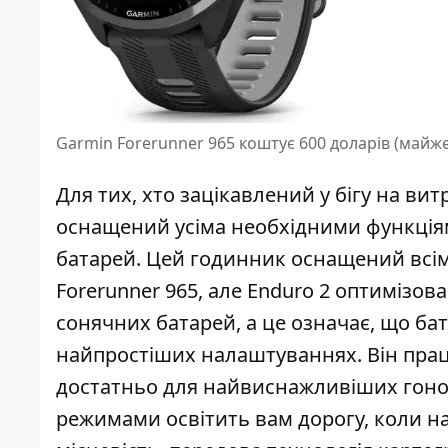
Garmin Forerunner 965 коштує 600 доларів (майже
Для тих, хто зацікавлений у бігу на в
оснащений усіма необхідними функціям
батарей. Цей годинник оснащений всіма 
Forerunner 965, але Enduro 2 оптимізо
сонячних батарей, а це означає, що бат
найпростіших налаштуваннях. Він прац
достатньо для найвиснажливіших гонок
режимами освітить вам дорогу, коли на