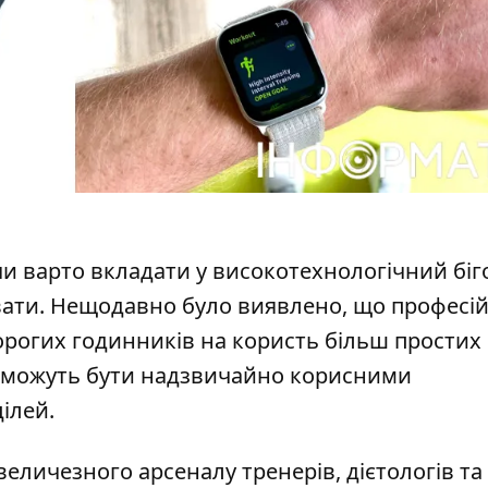
 чи варто вкладати у високотехнологічний бі
увати. Нещодавно було виявлено, що професій
дорогих годинників на
користь більш простих
гу можуть бути надзвичайно корисними
ілей.
еличезного арсеналу тренерів, дієтологів та