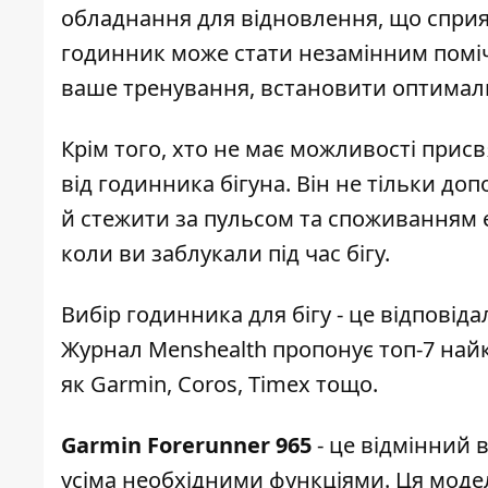
обладнання для відновлення, що сприяє
годинник може стати незамінним поміч
ваше тренування, встановити оптималь
Крім того, хто не має можливості присв
від годинника бігуна. Він не тільки до
й стежити за пульсом та споживанням ен
коли ви заблукали під час бігу.
Вибір годинника для бігу - це відповід
Журнал
Menshealth пропонує топ-7 най
як Garmin, Coros, Timex тощо.
Garmin Forerunner 965
- це відмінний 
усіма необхідними функціями. Ця моде