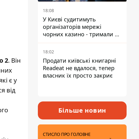
18:08
У Києві судитимуть
організаторів мережі
чорних казино - тримали 39
закладів
18:02
o 2
. Він
Продати київські книгарні
Readeat не вдалося, тепер
чних
власник їх просто закриє
кі є у
я від
ого
Більше новин
СТИСЛО ПРО ГОЛОВНЕ