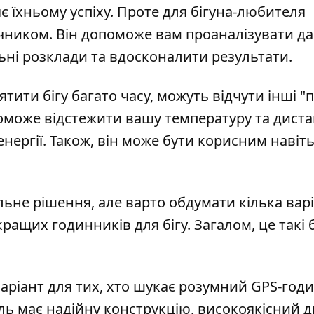
 їхньому успіху. Проте для бігуна-любителя
ником. Він допоможе вам проаналізувати да
ні розклади та вдосконалити результати.
ятити бігу багато часу, можуть відчути інші "
поможе відстежити вашу температуру та диста
ергії. Також, він може бути корисним навіть 
альне рішення, але варто обдумати кілька варі
кращих годинників для бігу
. Загалом, це такі
варіант для тих, хто шукає розумний GPS-год
ль має надійну конструкцію, високоякісний 