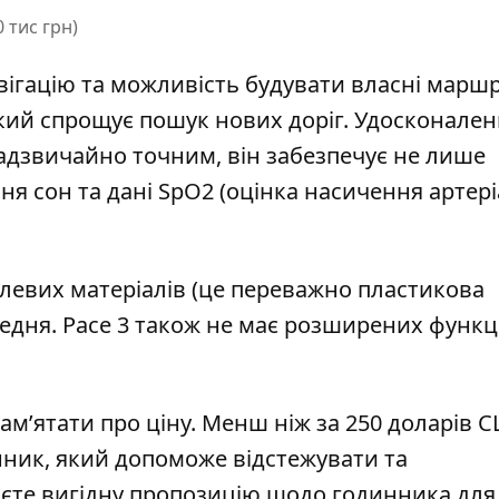
 тис грн)
ігацію та можливість будувати власні маршр
який спрощує пошук нових доріг. Удосконале
адзвичайно точним, він забезпечує не лише
ня сон та дані SpO2 (оцінка насичення артер
алевих матеріалів (це переважно пластикова
ередня. Pace 3 також не має розширених функц
пам’ятати про ціну. Менш ніж за 250 доларів 
ник, який допоможе відстежувати та
єте вигідну пропозицію щодо годинника для б