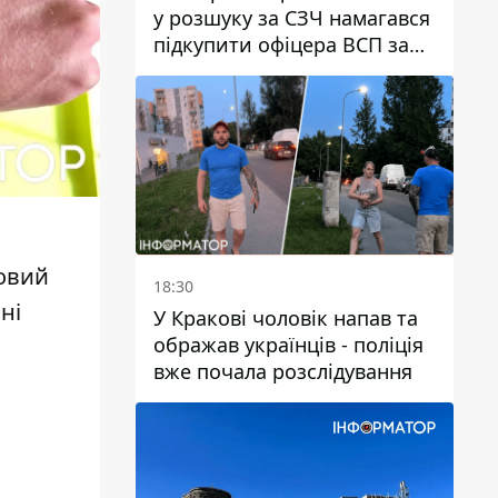
у розшуку за СЗЧ намагався
підкупити офіцера ВСП за
40 тисяч гривень
говий
18:30
ні
У Кракові чоловік напав та
ображав українців - поліція
вже почала розслідування