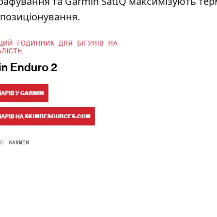
графування та Garmin SatIQ максимізують тер
 позиціонування.