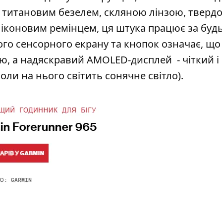
з титановим безелем, скляною лінзою, твердо
ліконовим ремінцем, ця штука працює за буд
го сенсорного екрану та кнопок означає, що
ою, а надяскравий AMOLED-дисплей - чіткий і
оли на нього світить сонячне світло).