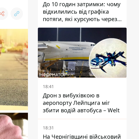
До 10 годин затримки: чому
відхилились від графіка
потяги, які курсують через
Дніпро та область
18:41
Дрон з вибухівкою в
аеропорту Лейпцига міг
збити водій автобуса – Welt
18:31
На Чернігівщині військовий