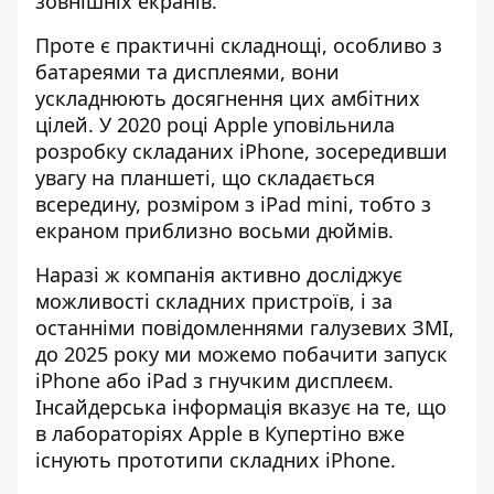
зовнішніх екранів.
Проте є практичні складнощі, особливо з
батареями та дисплеями, вони
ускладнюють досягнення цих амбітних
цілей. У 2020 році Apple уповільнила
розробку складаних iPhone, зосередивши
увагу на планшеті, що складається
всередину, розміром з iPad mini, тобто з
екраном приблизно восьми дюймів.
Наразі ж компанія активно досліджує
можливості складних пристроїв, і за
останніми повідомленнями галузевих ЗМІ,
до 2025 року ми можемо побачити запуск
iPhone або iPad з гнучким дисплеєм.
Інсайдерська інформація вказує на те, що
в лабораторіях Apple в Купертіно
вже
існують прототипи складних iPhone
.