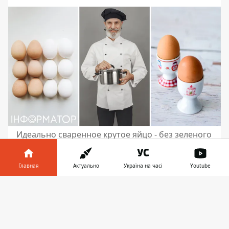
Идеально сваренное крутое яйцо - без зеленого
кольца вокруг желтка и с взлетающей за
секунды скорлупой.
Главная
Актуально
Україна на часі
Youtube
У каждой хозяйки есть свои кулинарные
Информатор в
секреты, и
варка яиц
– не исключение.
Скачать
телефоне
👉
Казалось бы, что здесь сложно: положил в
кастрюлю, залил водой и жди. Но именно
в
деталях процесса
кроется разница