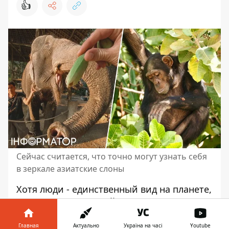
👍
Сейчас считается, что точно могут узнать себя
в зеркале азиатские слоны
Хотя люди - единственный вид на планете,
активно пользующийся зеркалами для
созерцания себя же, на самом деле мы не
единственные, кто узнает собственное
Главная
Актуально
Україна на часі
Youtube