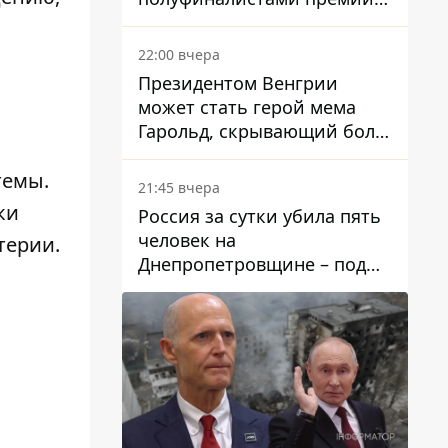
Global Teacher Prize Ukraine
2026
22:00 вчера
Президентом Венгрии
может стать герой мема
Гарольд, скрывающий боль
– он возглавил народное
голосование
темы.
21:45 вчера
ки
Россия за сутки убила пять
человек на
терии.
Днепропетровщине – под
ударами оказались пять
районов области