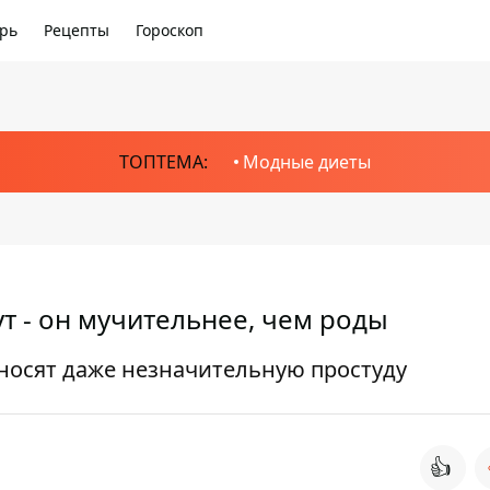
рь
Рецепты
Гороскоп
ТОПТЕМА:
Модные диеты
т - он мучительнее, чем роды
осят даже незначительную простуду
👍