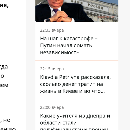
ия,
22:33 вчера
На шаг к катастрофе –
Путин начал ломать
независимость
собственного Центробанка,
гда
заставив снизить базовую
22:15 вчера
ставку
ло
Klavdia Petrivna рассказала,
сколько денег тратит на
чем
жизнь в Киеве и во что
вкладывает миллионы
22:00 вчера
Какие учителя из Днепра и
, не
области стали
дению,
полуфиналистами премии