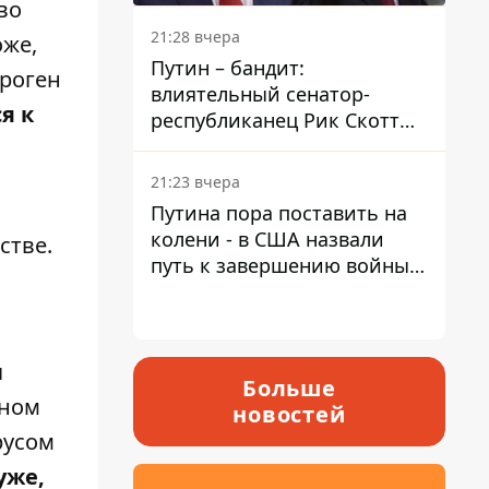
во
21:28 вчера
оже,
Путин – бандит:
троген
влиятельный сенатор-
я к
республиканец Рик Скотт
призвал Конгресс привлечь
РФ к ответственности за
21:23 вчера
войну в Украине
Путина пора поставить на
колени - в США назвали
стве.
путь к завершению войны -
National Security Journal
ы
Больше
дном
новостей
русом
уже,