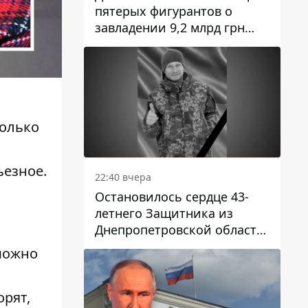
пятерых фигурантов о
завладении 9,2 млрд грн
ПриватБанка направили в
суд
только
,
ьезное.
22:40 вчера
Остановилось сердце 43-
летнего Защитника из
Днепропетровской области
Евгения Зинченко
 можно
орят,