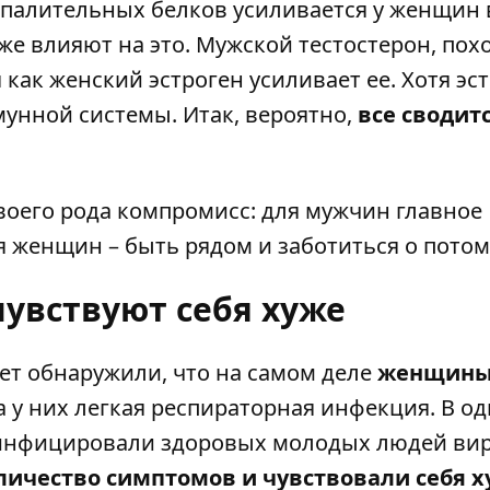
палительных белков усиливается у женщин 
е влияют на это. Мужской тестостерон, пох
 как женский эстроген усиливает ее. Хотя эс
унной системы. Итак, вероятно,
все сводитс
воего рода компромисс: для мужчин главное
ля женщин – быть рядом и заботиться о потом
вствуют себя хуже
ет обнаружили, что на самом деле
женщин
а у них легкая респираторная инфекция. В о
 инфицировали здоровых молодых людей ви
чество симптомов и чувствовали себя х