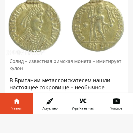
Солид – известная римская монета – имитирует
кулон
В Британии металлоискателем нашли
настоящее сокровище – необычное
англосаксонское ювелирное изделие:
плагиатный кулон с ошибками,
сообщает
LiveScience.
Кулон имитирует
Главная
Актуально
Україна на часі
Youtube
римскую монету под названием солид.
Информатор в
Это тип золотой монеты, введенный
Скачать
телефоне
👉
правителем Константином в IV веке