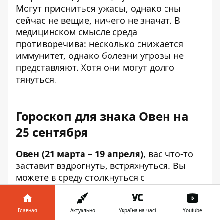
Могут присниться ужасы, однако сны
сейчас не вещие, ничего не значат. В
медицинском смысле среда
противоречива: несколько снижается
иммунитет, однако болезни угрозы не
представляют. Хотя они могут долго
тянуться.
Гороскоп для знака Овен на
25 сентября
Овен (21 марта – 19 апреля)
, вас что-то
заставит вздрогнуть, встряхнуться. Вы
можете в среду столкнуться с
несправедливостью, предвзятым
отношением. Главное, бороться с такими
вещами правильно – с холодной головой
Главная
Актуально
Україна на часі
Youtube