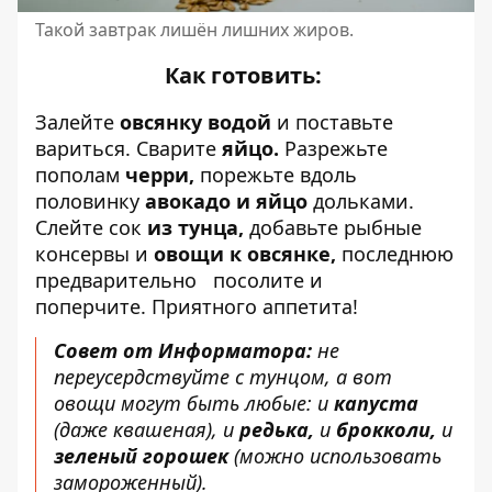
Такой завтрак лишён лишних жиров.
Как готовить:
Залейте
овсянку водой
и поставьте
вариться. Сварите
яйцо.
Разрежьте
пополам
черри,
порежьте вдоль
половинку
авокадо и яйцо
дольками.
Слейте сок
из тунца,
добавьте рыбные
консервы и
овощи к овсянке,
последнюю
предварительно
посолите и
поперчите. Приятного аппетита!
Совет от Информатора:
не
переусердствуйте с тунцом, а вот
овощи могут быть любые: и
капуста
(даже квашеная), и
редька,
и
брокколи,
и
зеленый горошек
(можно использовать
замороженный).