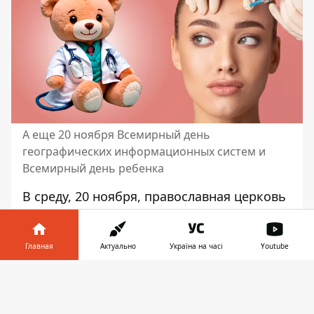
А еще 20 ноября Всемирный день
географических информационных систем и
Всемирный день ребенка
В среду, 20 ноября,
православная церковь
чтит
память
святого Прокла
.
Именины
сегодня празднуют
Александр, Алексей,
Анатолий, Анна, Арсений, Василий,
Главная
Актуально
Україна на часі
Youtube
Владимир, Григорий, Иван, Макар,
Информатор в
Николай, Татьяна. А какие еще праздники
Скачать
телефоне
👉
отмечают в этот день в мире -