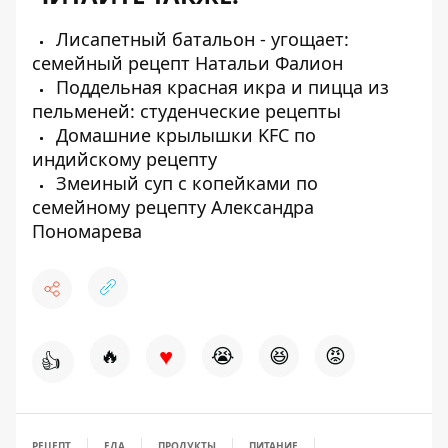
Лисапетный батальон - угощает:
семейный рецепт Натальи Фалион
Поддельная красная икра и пицца из
пельменей: студенческие рецепты
Домашние крылышки KFC по
индийскому рецепту
Змеиный суп с копейками по
семейному рецепту Александра
Пономарева
♥
🔥
😭
😆
😡
👍
РЕЦЕПТ
ЕДА
ПРОДУКТЫ
ПИТАНИЕ