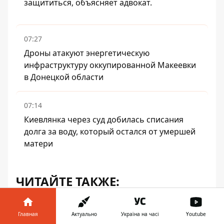
защититься, объясняет адвокат.
07:27
Дроны атакуют энергетическую
инфраструктуру оккупированной Макеевки
в Донецкой области
07:14
Киевлянка через суд добилась списания
долга за воду, который остался от умершей
матери
ЧИТАЙТЕ ТАКЖЕ:
Картошку фри и колу признали
лекарством - думали чушь, но медики
Главная
Актуально
Україна на часі
Youtube