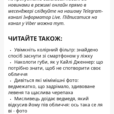
новинами в режимі онлайн прямо в
месенджері слідкуйте на нашому Telegram-
каналі
Інформатор Live
. Підписатися на
канал у Viber можна
тут
.
ЧИТАЙТЕ ТАКОЖ:
Увімкніть колірний фільтр: знайдено
спосіб заснути зі смартфоном у ліжку
Наколоти губи, як у Кайлі Дженнер: що
потрібно знати, щоб не спотворити своє
обличчя
Дивіться які мімімішні фото:
ведмежатко, що задрімало, здивоване
левеня та щаслива черепаха
Мисливець доїдає ведмедя, який
відкусив йому пів обличчя: ось така се ля
ві - фото