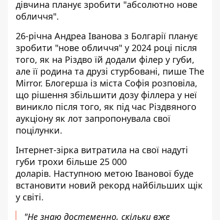
дівчина планує зробити "абсолютно нове
обличчя".
26-річна Андреа Іванова з Болгарії планує
зробити "нове обличчя" у 2024 році після
того, як на Різдво їй додали філер у губи,
але її родина та друзі стурбовані,
пише The
Mirror
. Блогерша із міста Софія розповіла,
що рішення збільшити дозу філлера у неї
виникло після того, як під час Різдвяного
аукціону як лот запропонувала свої
поцілунки.
Інтернет-зірка витратила на свої надуті
губи трохи більше 25 000
доларів. Наступною метою Іванової буде
встановити новий рекорд найбільших щік
у світі.
"Не знаю достеменно, скільки вже