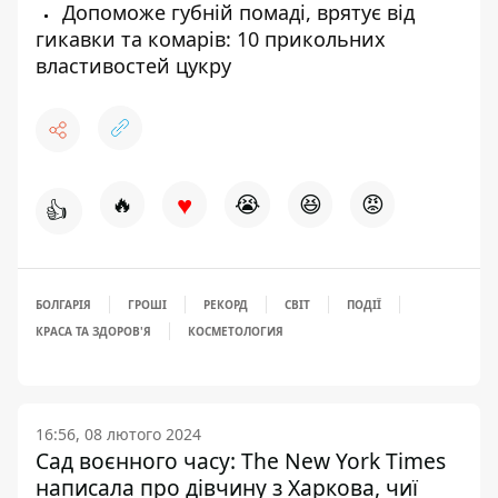
Допоможе губній помаді, врятує від
гикавки та комарів: 10 прикольних
властивостей цукру
♥
🔥
😭
😆
😡
👍
БОЛГАРІЯ
ГРОШІ
РЕКОРД
СВІТ
ПОДІЇ
КРАСА ТА ЗДОРОВ'Я
КОСМЕТОЛОГИЯ
16:56, 08 лютого 2024
Сад воєнного часу: The New York Times
написала про дівчину з Харкова, чиї