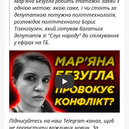
Мар'яна Безугла робить епатажні заяви з
однією метою: якою саме, і чи стоїть за
депутаткою потужна політтехнологія,
розповідає політтехнолог Борис
Тізенгаузен, який готував багатьох
депутатів зі "Слуг народу" до спілкування
у ефірах на ТБ.
Play
Підписуйтесь на наш
Telegram-канал
, щоб
не пропустити важливих новин. За