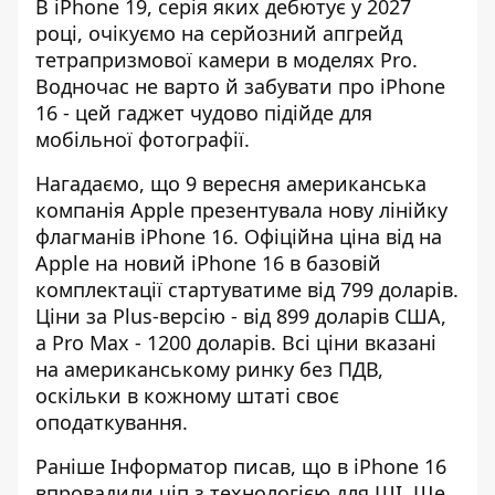
В iPhone 19, серія яких дебютує у 2027
році,
очікуємо на серйозний апгрейд
тетрапризмової камери в моделях Pro
.
Водночас не варто й забувати про iPhone
16 - цей гаджет чудово підійде для
мобільної фотографії.
Нагадаємо, що 9 вересня американська
компанія Apple презентувала нову лінійку
флагманів iPhone 16. Офіційна ціна від на
Apple на новий iPhone 16 в базовій
комплектації стартуватиме від 799 доларів.
Ціни за Plus-версію -
від 899 доларів США,
а Pro Max - 1200 доларів
. Всі ціни вказані
на американському ринку без ПДВ,
оскільки в кожному штаті своє
оподаткування.
Раніше Інформатор писав, що в iPhone 16
впровадили
чіп з технологією для ШІ
. Ще