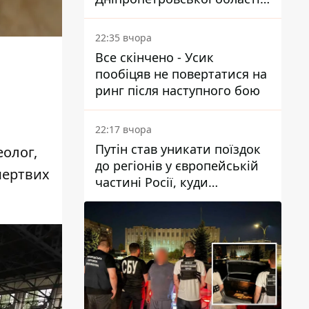
Юрія Свистуна
22:35 вчора
Все скінчено - Усик
пообіцяв не повертатися на
ринг після наступного бою
о
22:17 вчора
Путін став уникати поїздок
еолог,
до регіонів у європейській
мертвих
частині Росії, куди
регулярно долітають дрони