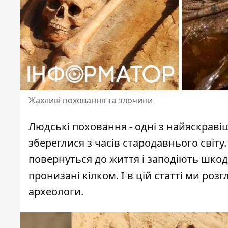
Жахливі поховання та злочини
Людські поховання - одні з найяскраві
збереглися з часів стародавнього світу
повернуться до життя і заподіють шкоду
пронизані кілком. І в цій статті ми ро
археологи.