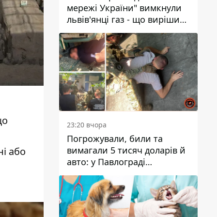
мережі України" вимкнули
львів'янці газ - що вирішив
суд
що
23:20 вчора
Погрожували, били та
вимагали 5 тисяч доларів й
ні або
авто: у Павлограді
затримали двох чоловіків