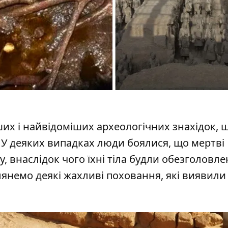
ших і
найвідоміших археологічних знахідок
, 
. У деяких випадках люди боялися, що мертві
, внаслідок чого їхні тіла будли обезголовле
зглянемо деякі жахливі поховання, які виявили