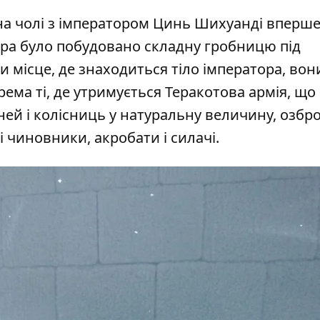
 на чолі з імператором Цинь Шихуанді вперш
ора було побудовано складну гробницю під
и місце, де знаходиться тіло імператора, вон
рема ті, де утримується Теракотова армія, що
оней і колісниць у натуральну величину, озбр
 чиновники, акробати і силачі.