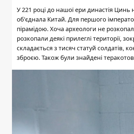
У 221 році до нашої ери династія Цинь
об'єднала Китай. Для першого імперат
пірамідою. Хоча археологи не розкопал
розкопали деякі прилеглі території, зок
складається з тисяч статуй солдатів, к
зброєю. Також були знайдені теракотові