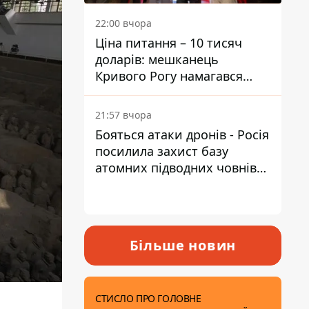
22:00 вчора
Ціна питання – 10 тисяч
доларів: мешканець
Кривого Рогу намагався
переправити чоловіка до
Словаччини
21:57 вчора
Бояться атаки дронів - Росія
посилила захист базу
атомних підводних човнів
за 7400 км від України
Більше новин
СТИСЛО ПРО ГОЛОВНЕ