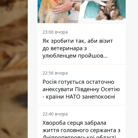
23:00 вчора
Як зробити так, аби візит
до ветеринара з
улюбленцем пройшов
спокійно: прості поради
22:56 вчора
Росія готується остаточно
анексувати Південну Осетію
- країни НАТО занепокоєні
22:40 вчора
Хвороба серця забрала
життя головного сержанта з
Дніпропетровської області