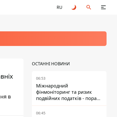
RU
ОСТАННІ НОВИНИ
вніх
06:53
Міжнародний
фінмоніторинг та ризик
ня в
подвійних податків - поради
українцям в Польщі
06:45