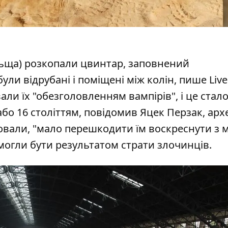
ольща) розкопали цвинтар, заповнений
ли відрубані і поміщені між колін,
пише Live
али їх "обезголовленням вампірів", і це стал
бо 16 століттям, повідомив Яцек Перзак, арх
ховали, "мало перешкодити їм воскреснути з 
 могли бути результатом страти злочинців.