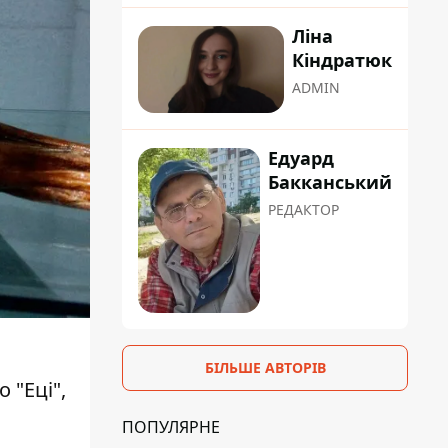
Ліна
Кіндратюк
ADMIN
Едуард
Бакканський
РЕДАКТОР
БІЛЬШЕ АВТОРІВ
 "Еці",
ПОПУЛЯРНЕ