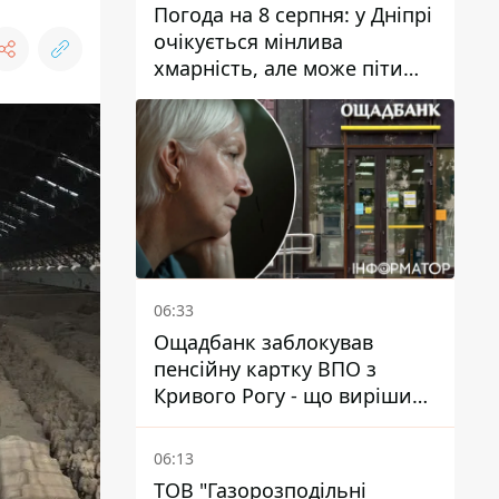
Погода на 8 серпня: у Дніпрі
очікується мінлива
хмарність, але може піти
дощ
06:33
Ощадбанк заблокував
пенсійну картку ВПО з
Кривого Рогу - що вирішив
суд
06:13
ТОВ "Газорозподільні