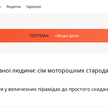
р
Рецепти
Гороскоп
ТОПТЕМА:
Модні дієти
жаної людини: сім моторошних старода
я у величезних пірамідах до простого скидан