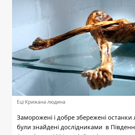
Еці Крижана людина
Заморожені і добре збережені останки л
були знайдені дослідниками в Південном