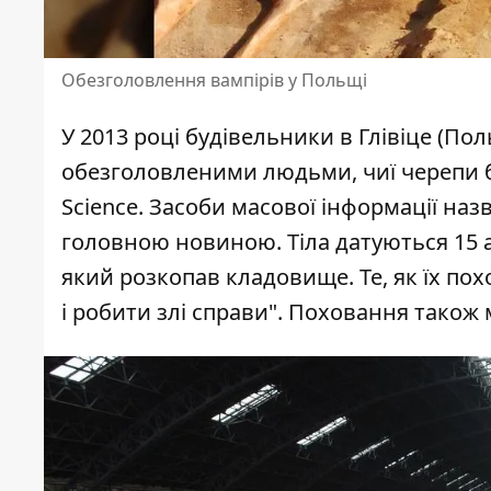
Обезголовлення вампірів у Польщі
У 2013 році будівельники в Глівіце (П
обезголовленими людьми, чиї черепи бу
Science
. Засоби масової інформації назв
головною новиною. Тіла датуються 15 а
який розкопав кладовище. Те, як їх по
і робити злі справи". Поховання також