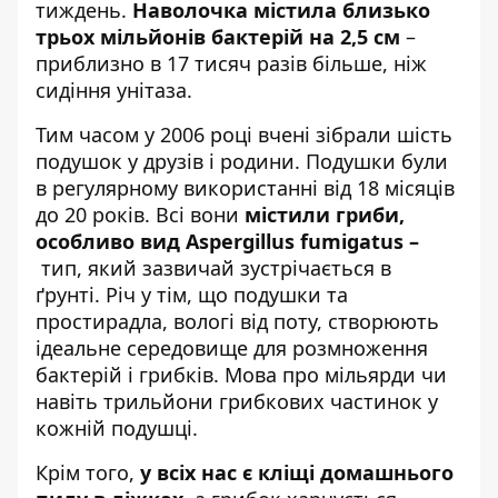
тиждень.
Наволочка містила близько
трьох мільйонів бактерій на 2,5 см
–
приблизно в 17 тисяч разів більше, ніж
сидіння унітаза.
Тим часом у 2006 році вчені зібрали шість
подушок у друзів і родини. Подушки були
в регулярному використанні від 18 місяців
до 20 років. Всі вони
містили гриби,
особливо вид Aspergillus fumigatus –
тип, який зазвичай зустрічається в
ґрунті. Річ у тім, що подушки та
простирадла, вологі від поту, створюють
ідеальне середовище для розмноження
бактерій і грибків. Мова про мільярди чи
навіть трильйони грибкових частинок у
кожній подушці.
Крім того,
у всіх нас є кліщі домашнього