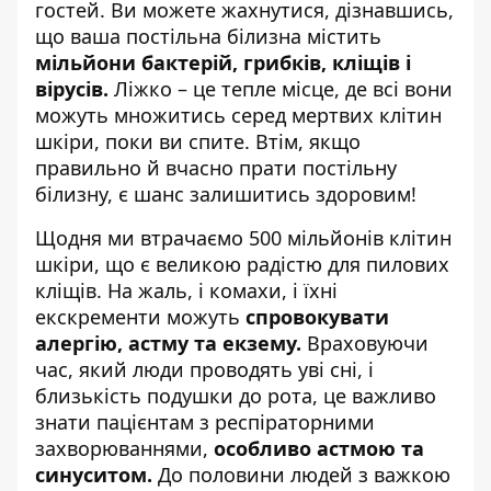
гостей. Ви можете жахнутися, дізнавшись,
що ваша постільна білизна містить
мільйони бактерій, грибків, кліщів і
вірусів.
Ліжко – це тепле місце, де всі вони
можуть множитись серед мертвих клітин
шкіри,
поки ви спите
. Втім, якщо
правильно й вчасно прати постільну
білизну, є шанс залишитись здоровим!
Щодня ми втрачаємо 500 мільйонів клітин
шкіри, що є великою радістю для пилових
кліщів. На жаль, і комахи, і їхні
екскременти можуть
спровокувати
алергію, астму та екзему.
Враховуючи
час, який люди проводять уві сні, і
близькість подушки до рота, це важливо
знати пацієнтам з респіраторними
захворюваннями,
особливо астмою та
синуситом.
До половини людей з важкою