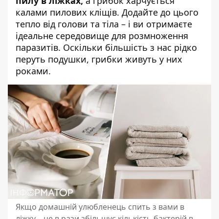
пилу в ліжках,
а грибок харчується
калами пилових кліщів. Додайте до цього
тепло від голови та тіла – і ви отримаєте
ідеальне середовище для розмноження
паразитів. Оскільки більшість з нас рідко
перуть подушки, грибки живуть у них
роками.
Якщо домашній улюбленець спить з вами в
ліжку – це в рази збільшує кількість бактерій в