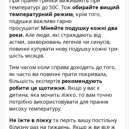
При пранні грибки виживають при
температурі до 50C. Тож
обирайте вищий
температурний режим,
крім того,
подушки важливо гарно
просушити!
Міняйте
подушку кожні два
роки.
Але люди, які страждають від
астми, захворювань легенів чи синусів,
повинні купувати нову подушку кожні три-
шість місяців.
Тим часом коли справа доходить до того,
як часто ви повинні прати покривала,
більшість експертів
рекомендують
робити це щотижня.
Якщо у вас є
дитина, яка мочить ліжко, то вам точно
потрібно використовувати для прання
високу температуру.
Не їжте в ліжку
та періть вашу постільну
білизну раз на тиждень. Якщо ж ви все ж