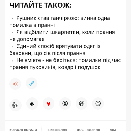
ЧИТАЙТЕ ТАКОЖ:
Рушник став ганчіркою: винна одна
помилка в пранні
Як відбілити шкарпетки, коли прання
не допомагає
Єдиний спосіб врятувати одяг із
бавовни, що сів після прання
Не вмієте - не беріться: помилки під час
прання пуховиків, ковдр і подушок
♥
🔥
😭
😆
😡
👍
КОРИСНІ ПОРАДИ
ПРИБИРАННЯ
ДОСЛІДЖЕННЯ
ДІМ