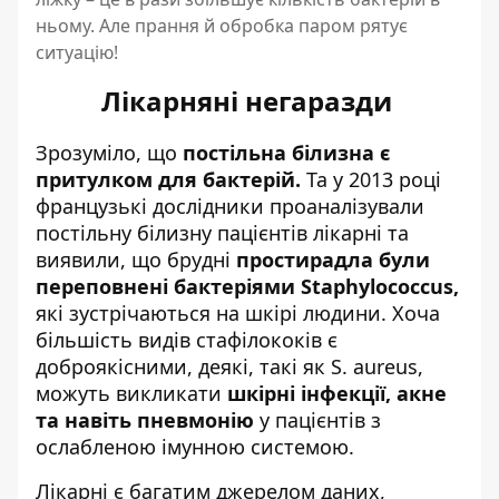
ньому. Але прання й обробка паром рятує
ситуацію!
Лікарняні негаразди
Зрозуміло, що
постільна білизна є
притулком для бактерій.
Та у 2013 році
французькі дослідники проаналізували
постільну білизну пацієнтів лікарні та
виявили, що брудні
простирадла були
переповнені бактеріями Staphylococcus,
які зустрічаються на шкірі людини. Хоча
більшість видів стафілококів є
доброякісними, деякі, такі як S. aureus,
можуть викликати
шкірні інфекції, акне
та навіть пневмонію
у пацієнтів з
ослабленою імунною системою.
Лікарні є багатим джерелом даних,