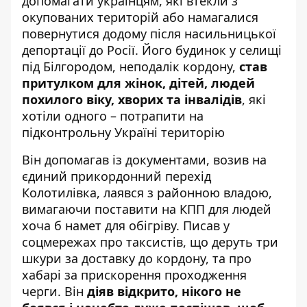
допомагати українцям, які втекли з
окупованих територій або намагалися
повернутися додому після насильницької
депортації до Росії. Його будинок у селищі
під Білгородом, неподалік кордону,
став
притулком для жінок, дітей, людей
похилого віку, хворих та інвалідів
, які
хотіли одного – потрапити на
підконтрольну Україні територію
Він допомагав із документами, возив на
єдиний прикордонний перехід
Колотилівка, лаявся з районною владою,
вимагаючи поставити на КПП для людей
хоча б намет для обігріву. Писав у
соцмережах про таксистів, що деруть три
шкури за доставку до кордону, та про
хабарі за прискорення проходження
черги. Він
діяв відкрито, нікого не