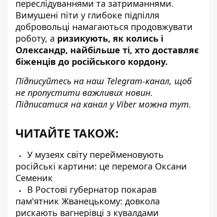
переслідуваннями та затриманнями.
Вимушені піти у глибоке підпілля
добровольці намагаються продовжувати
роботу, а
ризикують, як колись і
Олександр, найбільше ті, хто доставляє
біженців до російського кордону.
Підписуйтесь на наш
Telegram-канал
, щоб
не пропустити важливих новин.
Підписатися на канал у Viber можна
тут
.
ЧИТАЙТЕ ТАКОЖ:
У музеях світу перейменовують
російські картини: це перемога Оксани
Семеник
В Ростові губернатор покарав
пам'ятник Жванецькому: довкола
рискають вагнерівці з кувалдами