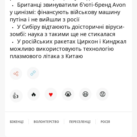
Британці звинуватили б'юті-бренд Avon
у цинізмі: фінансують військову машину
путіна і не вийшли з росії
У Сибіру відтаюють доісторичні віруси-
зомбі: наука з такими ще не стикалася
У російських ракетах Циркон і Кинджал
можливо використовують технологію
плазмового літака з Китаю
♥
🔥
😭
😆
😡
👍
БІЖЕНЦІ
ВОЛОНТЕРСТВО
ПЕРЕСЕЛЕНЦІ
РОСІЯ