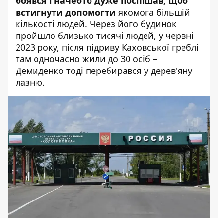
боявся і начебто дуже поспішав, щоб
встигнути допомогти
якомога більшій
кількості людей. Через його будинок
пройшло близько тисячі людей, у червні
2023 року, після підриву Каховської греблі
там одночасно жили до 30 осіб –
Демиденко тоді перебирався у дерев'яну
лазню.