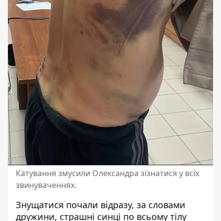
Катування змусили Олександра зізнатися у всіх
звинуваченнях.
Знущатися почали відразу, за словами
дружини, страшні синці по всьому тілу