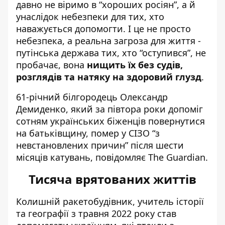
давно не віримо в “хороших росіян”, а й
унаслідок небезпеки для тих, хто
наважується допомогти. І це не просто
небезпека, а реальна загроза для життя -
путінська держава тих, хто “оступився”, не
пробачає, вона
нищить їх без судів,
розглядів та натяку на здоровий глузд
.
61-річний білгородець Олександр
Демиденко, який за півтора роки допоміг
сотням українських біженців повернутися
на батьківщину, помер у СІЗО “з
невстановлених причин” після шести
місяців катувань,
повідомляє The Guardian
.
Тисяча врятованих життів
Колишній ракетобудівник, учитель історії
та географії з травня 2022 року став