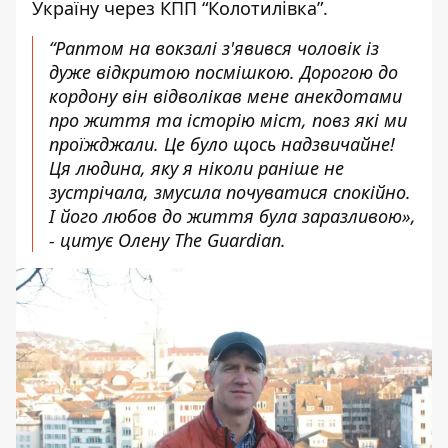
Україну через КПП “Колотилівка”.
“Раптом на вокзалі з'явився чоловік із
дуже відкритою посмішкою. Дорогою до
кордону він відволікав мене анекдотами
про життя та історію міст, повз які ми
проїжджали. Це було щось надзвичайне!
Ця людина, яку я ніколи раніше не
зустрічала, змусила почуватися спокійно.
І його любов до життя була заразливою»,
- цитує Олену The Guardian.