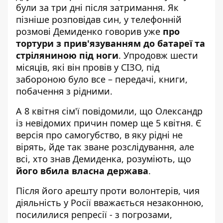
були за три дні після затримання. Як
пізніше розповідав син, у телефонній
розмові Демиденко говорив уже
про
тортури з прив'язуванням до батареї та
стріляниною під ноги
. Упродовж шести
місяців, які він провів у СІЗО, під
забороною було все – передачі, книги,
побачення з рідними.
А 8 квітня сім'ї повідомили, що Олександр
із невідомих причин помер ще 5 квітня. Є
версія про самогубство, в яку рідні не
вірять, йде так зване розслідування, але
всі, хто знав Демиденка, розуміють, що
його вбила власна держава
.
Після його арешту проти волонтерів, чия
діяльність у Росії вважається незаконною,
посилилися репресії - з погрозами,