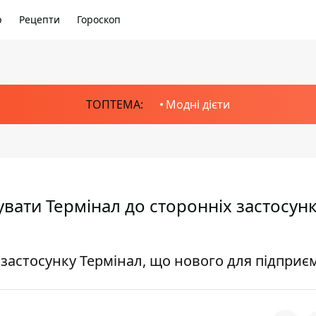
р
Рецепти
Гороскоп
ТОПТЕМА:
Модні дієти
вати Термінал до сторонніх застосунк
астосунку Термінал, що нового для підприє