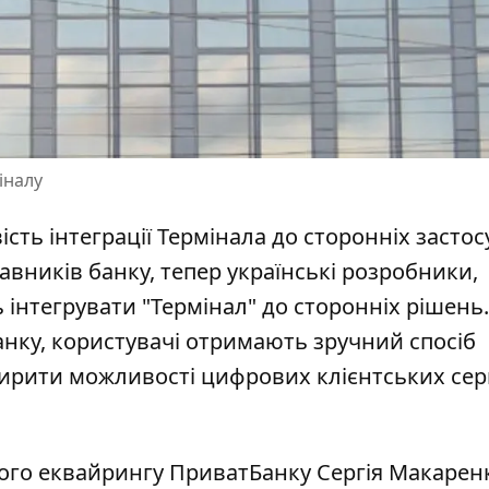
іналу
ть інтеграції Термінала до сторонніх застос
вників банку, тепер українські розробники,
ь інтегрувати "Термінал" до сторонніх рішень
анку
, користувачі отримають зручний спосіб
ирити можливості цифрових клієнтських серв
ого еквайрингу ПриватБанку Сергія Макарен