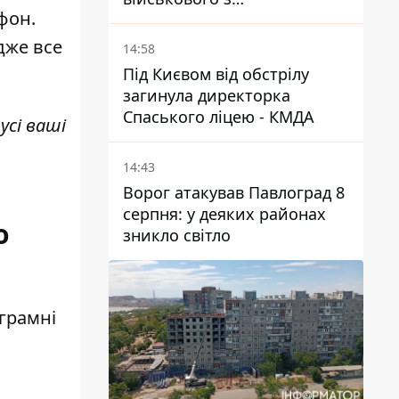
фон.
Дніпропетровської області
Ростислава Лупашка
дже все
14:58
Під Києвом від обстрілу
загинула директорка
Спаського ліцею - КМДА
усі ваші
14:43
Ворог атакував Павлоград 8
серпня: у деяких районах
о
зникло світло
грамні