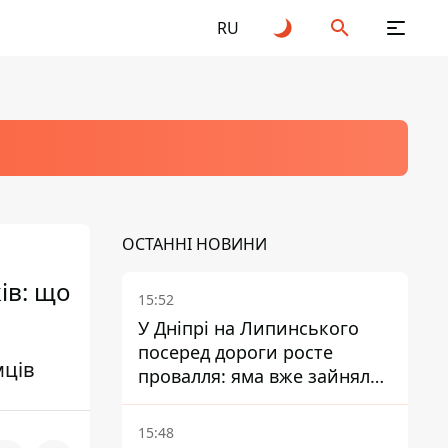
RU
ОСТАННІ НОВИНИ
ів: що
15:52
У Дніпрі на Липинського
посеред дороги росте
мців
провалля: яма вже зайняла
смугу руху
15:48