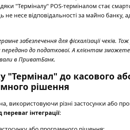
вдяки "Терміналу" POS-терміналом стає смарт
ь не несе відповідальності за майно банку, а
мне забезпечення для фіскалізації чеків. Тож 
а передано до податкової. А клієнтам зможете
ювали в ПриватБанк.
у "Термінал" до касового аб
амного рішення
на, використовуючи різні застосунки або про
д переваг інтеграції
:
стосунку або програмного рішення;