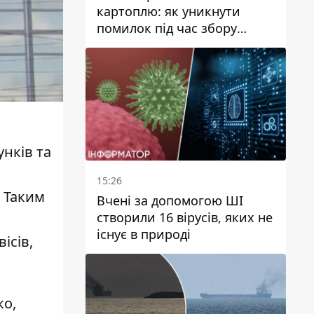
картоплю: як уникнути
помилок під час збору
врожаю
унків та
15:26
. Таким
Вчені за допомогою ШІ
створили 16 вірусів, яких не
існує в природі
ісів,
ко,