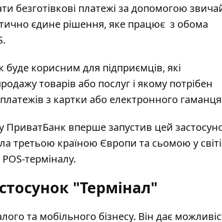
ати безготівкові платежі за допомогою звича
ктично єдине рішення, яке працює з обома
S.
к буде корисним для підприємців, які
одажу товарів або послуг і якому потрібен
платежів з картки або електронного гаманця
у ПриватБанк вперше запустив цей застосун
ла третьою країною Європи та сьомою у світі
 POS-терміналу.
астосунок "Термінал"
лого та мобільного бізнесу. Він дає можливі