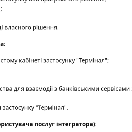
;
ці власного рішення.
ра
:
тому кабінеті застосунку "Термінал";
ва для взаємодії з банківськими сервісами 
 застосунку "Термінал".
ористувача послуг інтегратора)
: