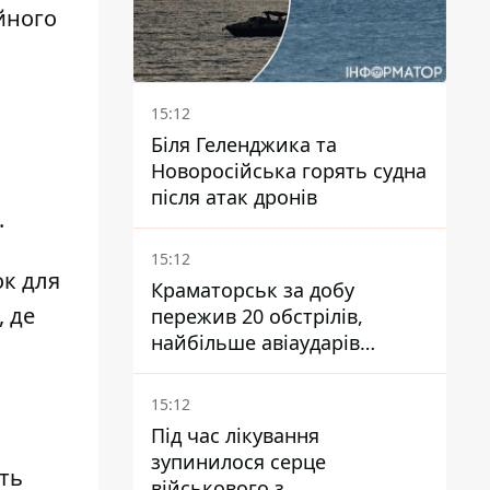
йного
15:12
Біля Геленджика та
Новоросійська горять судна
після атак дронів
.
15:12
ок для
Краматорськ за добу
, де
пережив 20 обстрілів,
найбільше авіаударів
КАБ-250
15:12
Під час лікування
зупинилося серце
сть
військового з