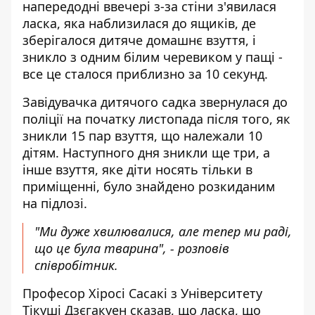
напередодні ввечері з-за стіни з'явилася
ласка, яка наблизилася до ящиків, де
зберігалося дитяче домашнє взуття, і
зникло з одним білим черевиком у пащі -
все це сталося приблизно за 10 секунд.
Завідувачка дитячого садка звернулася до
поліції на початку листопада після того, як
зникли 15 пар взуття, що належали 10
дітям. Наступного дня зникли ще три, а
інше взуття, яке діти носять тільки в
приміщенні, було знайдено розкиданим
на підлозі.
"Ми дуже хвилювалися, але тепер ми раді,
що це була тварина", - розповів
співробітник.
Професор Хіросі Сасакі з Університету
Тікуші Дзєгакуен сказав, що ласка, що