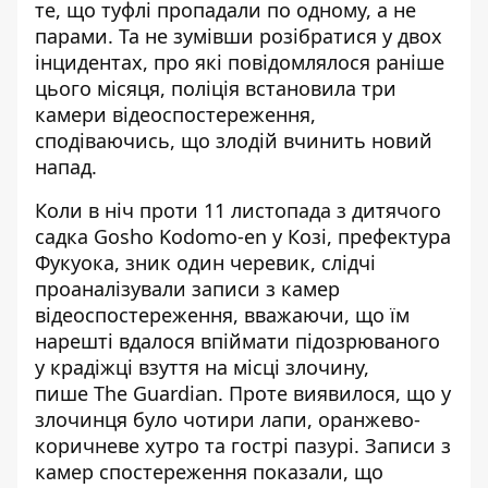
те, що туфлі пропадали по одному, а не
парами. Та не зумівши розібратися у двох
інцидентах, про які повідомлялося раніше
цього місяця, поліція встановила три
камери відеоспостереження,
сподіваючись, що злодій вчинить новий
напад.
Коли в ніч проти 11 листопада з дитячого
садка Gosho Kodomo-en у Козі, префектура
Фукуока, зник один черевик, слідчі
проаналізували записи з камер
відеоспостереження, вважаючи, що їм
нарешті вдалося впіймати підозрюваного
у крадіжці взуття на місці злочину,
пише The Guardian
. Проте виявилося, що у
злочинця було чотири лапи, оранжево-
коричневе хутро та гострі пазурі. Записи з
камер спостереження показали, що