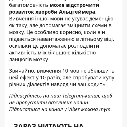
багатомовність
може відстрочити
розвиток хвороби Альцгеймера.
Вивчення іншої мови не усуває деменцію
як таку, але допомагає зміцнити схеми в
мозку. Це особливо корисно, коли він
піддається навантаженню в літньому віці,
оскільки це допомагає розподілити
активність між більшою кількістю
ланцюгів мозку.
Звичайно, вивчення 10 мов не збільшить
цей ефект у 10 разів, але спробувати купу
різних діалектів навряд чи зашкодить.
Підписуйтесь на наш
Telegram-канал
, щоб
не пропустити важливих новин.
Підписатися на канал у Viber можна
тут
.
ЗАРАЗ ЧИТАЮТЬ НА