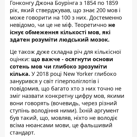
Гонконгу Джона Боурінга з 1854 по 1859
рік, який стверджував, що знає 200 мов і
може говорити на 100 з них. Достеменно
невідомо, чи це не міф. Теоретично
не
існує обмеження кількості мов, які
здатен розуміти людський мозок.
Це також дуже складна річ для кількісної
оцінки:
що важче - осягнути основи
сотень мов чи глибоко зрозуміти
кілька.
У 2018 році New Yorker глибоко
занурився у світ гіперполіглотів і
повідомив, що багато хто з них точно не
зміг назвати конкретну цифру мов, якими
вони говорять (вочевидь, через різний
ступінь володіння ними). Їхній аргумент
був такий, що, мовляв, ніхто не володіє
всіма нюансами мови, це фальшивий
стандарт.