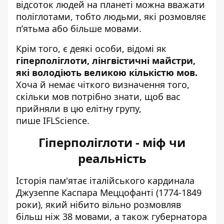
відсоток людей на планеті можна вважати
поліглотами, тобто людьми, які розмовляє
п’ятьма або більше мовами.
Крім того, є деякі особи, відомі як
гіперполіглоти, лінгвістичні майстри,
які володіють великою кількістю мов.
Хоча й немає чіткого визначення того,
скільки мов потрібно знати, щоб вас
прийняли в цю елітну групу,
пише
IFLScience.
Гіперполіглоти - міф чи
реальність
Історія пам'ятає італійського кардинала
Джузеппе Каспара Меццофанті (1774-1849
роки), який нібито вільно розмовляв
більш ніж 38 мовами, а також губернатора