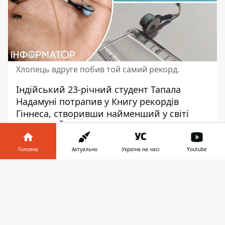
Хлопець вдруге побив той самий рекорд.
Індійський 23-річний студент Тапала
Надамуні потрапив
у Книгу рекордів
Гіннеса
, створивши найменший у світі
пилосос. Його ширина всього 0,65 см, це
на 0,2 см менше, ніж попередній рекорд,
встановлений у 2022 році, йдеться
на сайті
Головна
Актуально
Україна на часі
Youtube
Книги рекордів Гіннеса.
Інформатор у
Завантажити
Спершу визначимося з поняттями.
телефоні
👉
Пилосос визначається як пристрій з
електричним приводом,
який збирає
сміття за допомогою всмоктування, що