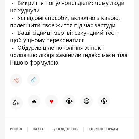
Викриття популярної дієти: чому люди
не худнули
Усі відомі способи, включно з кавою,
полегшити своє життя під час застуди
Ваші сідниці мертві: секундний тест,
щоб у цьому переконатися
Обдурив ціле покоління жінок і
чоловіків: лікарі замінили індекс маси тіла
іншою формулою
♥
🔥
😭
😆
😡
👍
РЕКОРД
НАУКА
ДОСЛІДЖЕННЯ
КОРИСНІ ПОРАДИ