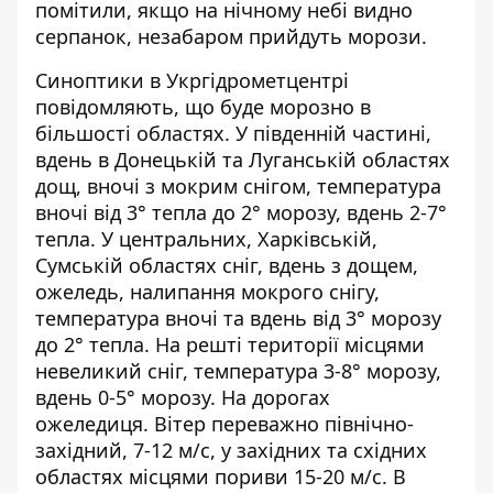
помітили, якщо на нічному небі видно
серпанок, незабаром прийдуть морози.
Синоптики
в Укргідрометцентрі
повідомляють, що буде морозно в
більшості областях
. У південній частині,
вдень в Донецькій та Луганській областях
дощ, вночі з мокрим снігом, температура
вночі від 3° тепла до 2° морозу, вдень 2-7°
тепла. У центральних, Харківській,
Сумській областях сніг, вдень з дощем,
ожеледь, налипання мокрого снігу,
температура вночі та вдень від 3° морозу
до 2° тепла. На решті території місцями
невеликий сніг, температура 3-8° морозу,
вдень 0-5° морозу. На дорогах
ожеледиця. Вітер переважно північно-
західний, 7-12 м/с, у західних та східних
областях місцями пориви 15-20 м/с. В