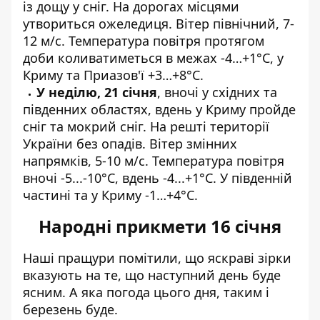
із дощу у сніг. На дорогах місцями
утвориться ожеледиця. Вітер північний, 7-
12 м/с. Температура повітря протягом
доби коливатиметься в межах -4…+1°С, у
Криму та Приазов'ї +3…+8°С.
У неділю, 21 січня
, вночі у східних та
південних областях, вдень у Криму пройде
сніг та мокрий сніг. На решті території
України без опадів. Вітер змінних
напрямків, 5-10 м/с. Температура повітря
вночі -5...-10°С, вдень -4...+1°С. У південній
частині та у Криму -1…+4°С.
Народні прикмети 16 січня
Наші пращури помітили, що яскраві зірки
вказують на те, що наступний день буде
ясним. А яка погода цього дня, таким і
березень буде.