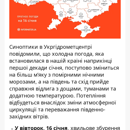
Синоптики
в Укргідрометцентрі
повідомили, що холодна погода, яка
встановилася
в нашій країні наприкінці
першої декади січня, поступово зміниться
на більш м’яку з помірними нічними
морозами, а на південь та схід прийде
справжня відлига з дощами, туманами та
додатною температурою. Потепління
відбудеться внаслідок зміни атмосферної
циркуляції та переважання південно-
західних вітрів.
У вівторок, 16 січня
, хвильове збурення