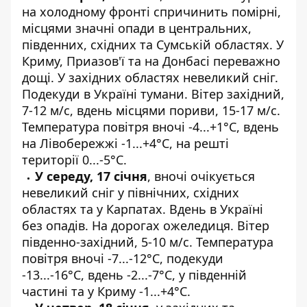
на холодному фронті спричинить помірні,
місцями значні опади в центральних,
південних, східних та Сумській областях. У
Криму, Приазов'ї та на Донбасі переважно
дощі. У західних областях невеликий сніг.
Подекуди в Україні тумани. Вітер західний,
7-12 м/с, вдень місцями пориви, 15-17 м/с.
Температура повітря вночі -4...+1°С, вдень
на Лівобережжі -1...+4°С, на решті
території 0...-5°С.
У середу, 17 січня
, вночі очікується
невеликий сніг у північних, східних
областях та у Карпатах. Вдень в Україні
без опадів. На дорогах ожеледиця. Вітер
південно-західний, 5-10 м/с. Температура
повітря вночі -7...-12°С, подекуди
-13...-16°С, вдень -2...-7°С, у південній
частині та у Криму -1...+4°С.