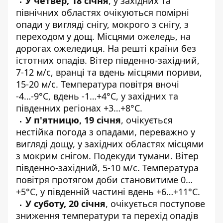
У четвер, 18 січня
, у західних та
північних областях очікуються помірні
опади у вигляді снігу, мокрого з снігу, з
переходом у дощ. Місцями ожеледь, на
дорогах ожеледиця. На решті країни без
істотних опадів. Вітер південно-західний,
7-12 м/с, вранці та вдень місцями пориви,
15-20 м/с. Температура повітря вночі
-4…-9°С, вдень -1…+4°С, у західних та
південних регіонах +3…+8°С.
У п'ятницю, 19 січня
, очікується
нестійка погода з опадами, переважно у
вигляді дощу, у західних областях місцями
з мокрим снігом. Подекуди тумани. Вітер
південно-західний, 5-10 м/с. Температура
повітря протягом доби становитиме 0…
+5°С, у південній частині вдень +6…+11°С.
У суботу, 20 січня
, очікується поступове
зниження температури та перехід опадів