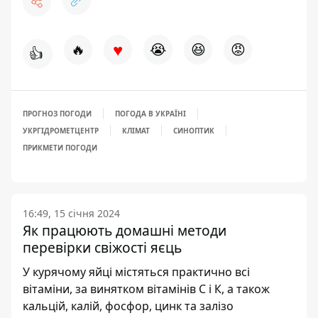
♥
🔥
😭
😆
😡
👍
ПРОГНОЗ ПОГОДИ
ПОГОДА В УКРАЇНІ
УКРГІДРОМЕТЦЕНТР
КЛІМАТ
СИНОПТИК
ПРИКМЕТИ ПОГОДИ
16:49, 15 січня 2024
Як працюють домашні методи
перевірки свіжості яєць
У курячому яйці містяться практично всі
вітаміни, за винятком вітамінів С і К, а також
кальцій, калій, фосфор, цинк та залізо