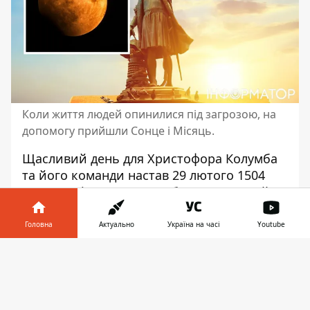
Коли життя людей опинилися під загрозою, на
допомогу прийшли Сонце і Місяць.
Щасливий день для
Христофора Колумба
та його команди настав 29 лютого 1504
року. Окрім того, що це був високосний
день, на цю особливу дату припало
повне
місячне затемнення в Карибському
Головна
Актуально
Україна на часі
Youtube
басейні.
Вважається, що саме це
Інформатор у
дозволило знаменитому мореплавцю
Завантажити
телефоні
👉
обдурити місцевих мешканців і змусити їх
ставитися до нього та до його команди,
наче до королівських осіб,
пише