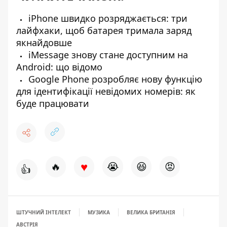
iPhone швидко розряджається: три
лайфхаки, щоб батарея тримала заряд
якнайдовше
iMessage знову стане доступним на
Android: що відомо
Google Phone розробляє нову функцію
для ідентифікації невідомих номерів: як
буде працювати
♥
🔥
😭
😆
😡
👍
ШТУЧНИЙ ІНТЕЛЕКТ
МУЗИКА
ВЕЛИКА БРИТАНІЯ
АВСТРІЯ