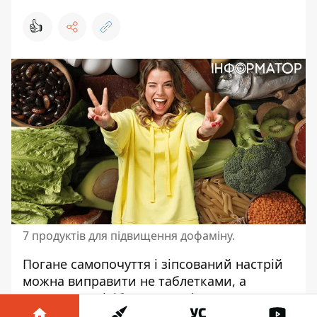
👍
7 продуктів для підвищення дофаміну.
Погане самопочуття і зіпсований настрій
можна виправити не таблетками, а
правильно підібраним раціоном - саме так
стверджують дієтологи та психіатри.