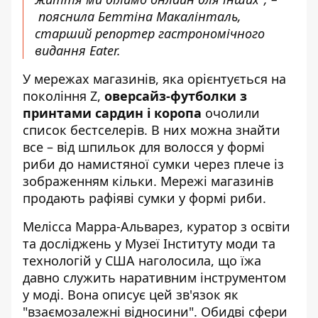
пояснила Беттіна Макалінталь,
старший репортер гастрономічного
видання Eater.
У мережах магазинів, яка орієнтується на
покоління Z,
оверсайз-футболки з
принтами сардин і коропа
очолили
список бестселерів. В них можна знайти
все – від шпильок для волосся у формі
риби до намистяної сумки через плече із
зображенням кільки. Мережі магазинів
продають рафіяві сумки у формі риби.
Мелісса Марра-Альварез, куратор з освіти
та досліджень у Музеї Інституту моди та
технологій у США наголосила, що їжа
давно служить наративним інструментом
у моді. Вона описує цей зв'язок як
"взаємозалежні відносини". Обидві сфери