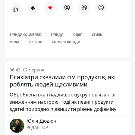
♥
🔥
😭
😆
😡
👍
ТРЕНДИ СОЦМЕРЕЖ
ТРЕНДИ
ОДЯГ
СТИЛЬ
МОДА
ЄВРОПА
КОРИСНІ ПОРАДИ
06:43, 02 червня
Психіатри схвалили сім продуктів, які
роблять людей щасливими
Оброблена їжа і надлишок цукру пов'язані зі
зниженням настрою, тоді як певні продукти
здатні природно підвищити рівень дофаміну
Юлія Дюдюн
РЕДАКТОР