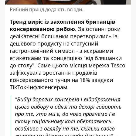
Рибний принд додають всюди.
Тренд виріс із захоплення британців
консервованою рибою
. За останні роки
делікатесні бляшанки перетворились із
дешевого продукту на статусний
гастрономічний символ - з яскравими
етикетками та концепцією "від бляшанки
до столу". Саме цього місяця мережа Tesco
зафіксувала зростання продажів
консервованого тунця на 18% завдяки
TikTok-інфлюенсерам.
"Вибір дорогих консервів і відображення
цього вибору в одязі та декорі говорить
про те, хто ми є, до чого прагнемо і в
якому соціальному колі обертаємось -
особливо з огляду на те, скільки свого
життя ми ділимо онлайн для інших", –