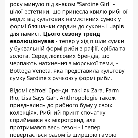
року минуло під знаком "Sardine Girl" -
цілої естетики, що принесла хвилю рибної
моди: від культових намистяних сумок у
формі бляшанки сардин до суконь і чарів
для намист.
Цього сезону тренд
еволюціонував
- тепер у хід пішли сумки
у буквальній формі риби з рафії, срібла та
золота. Серед люксових брендів, що
черпають натхнення з морської теми, -
Bottega Veneta, яка представила культову
сумку Sardine з ручкою у формі риби.
Відомі світові бренди, такі як Zara, Farm
Rio, Lisa Says Gah, Anthropologie також
приєднались до рибного буму у своїх
колекціях. Рибний принт спочатку
сприймався як мікротренд, але
протримався весь сезон - і тепер
повертається разом із ширшою гамою