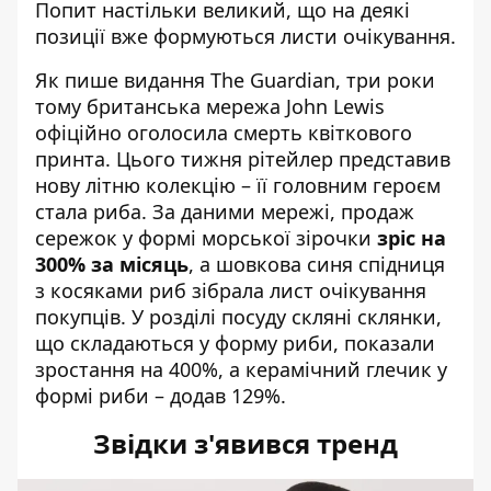
Попит настільки великий, що на деякі
позиції вже формуються листи очікування.
Як пише
видання The Guardian
, три роки
тому британська мережа John Lewis
офіційно оголосила смерть квіткового
принта. Цього тижня рітейлер представив
нову літню колекцію – її головним героєм
стала риба. За даними мережі, продаж
сережок у формі морської зірочки
зріс на
300% за місяць
, а шовкова синя спідниця
з косяками риб зібрала лист очікування
покупців. У розділі посуду скляні склянки,
що складаються у форму риби, показали
зростання на 400%, а керамічний глечик у
формі риби – додав 129%.
Звідки з'явився тренд