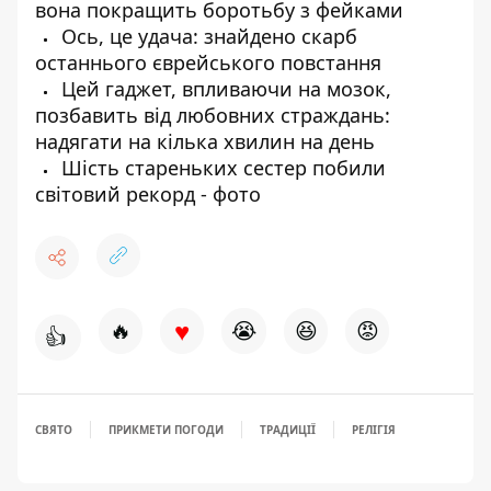
вона покращить боротьбу з фейками
Ось, це удача: знайдено скарб
останнього єврейського повстання
Цей гаджет, впливаючи на мозок,
позбавить від любовних страждань:
надягати на кілька хвилин на день
Шість стареньких сестер побили
світовий рекорд - фото
♥
🔥
😭
😆
😡
👍
СВЯТО
ПРИКМЕТИ ПОГОДИ
ТРАДИЦІЇ
РЕЛІГІЯ