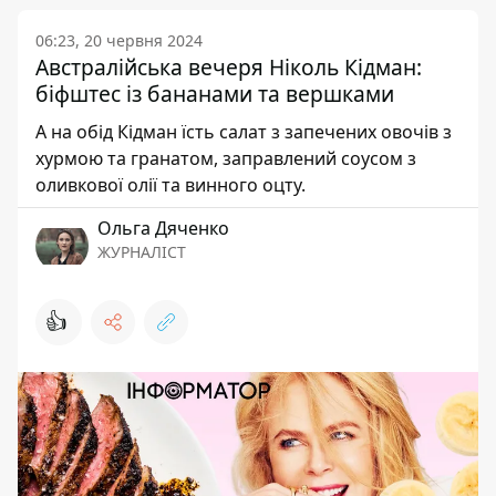
06:23, 20 червня 2024
Австралійська вечеря Ніколь Кідман:
біфштес із бананами та вершками
А на обід Кідман їсть салат з запечених овочів з
хурмою та гранатом, заправлений соусом з
оливкової олії та винного оцту.
Ольга Дяченко
ЖУРНАЛІСТ
👍