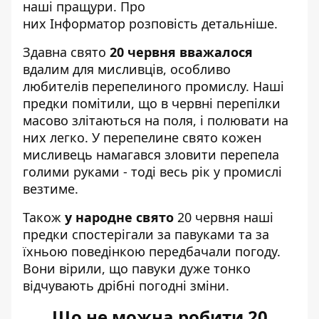
наші пращури. Про
них
Інформатор
розповість детальніше.
Здавна свято
20 червня вважалося
вдалим для мисливців, особливо
любителів перепелиного промислу. Наші
предки помітили, що в червні перепілки
масово злітаються на поля, і полювати на
них легко. У перепелине свято кожен
мисливець намагався зловити перепела
голими руками - тоді весь рік у промислі
везтиме.
Також
у народне свято
20 червня наші
предки спостерігали за павуками та за
їхньою поведінкою передбачали погоду.
Вони вірили, що павуки дуже тонко
відчувають дрібні погодні зміни.
Що не можна робити 20