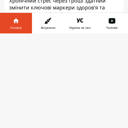
Хронічний стрес
через гроші здатний
змінити ключові маркери здоров'я та
вплинути на роботу імунної, нервової та
гормональної систем. Про це свідчать
результати нового дослідження
Головна
Актуально
Україна на часі
Youtube
британських вчених. Вчені з
Інформатор у
Королівського коледжу Великої Британії
Завантажити
телефоні
👉
дослідили вплив постійної нестачі коштів
на якість життя та здоров'я людей. У
дослідженні взяли участь майже п'ять
тисяч дорослих людей, йдеться
в
матеріалі
ScienceAlert.
Довідка.
Стрес - стан психологічного та
фізичного напруження у відповідь на
зовнішній вплив.
Хід експерименту
Дослідники проаналізували такі стресові