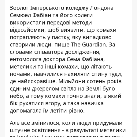
Зоолог Імперського коледжу Лондона
Семюел Фабіан та його колеги
використали передові методи
відеозйомки, щоб виявити, що комахи
потрапляють у пастку, яку випадково
створили люди,
пише The Guardian
. За
словами співавтора дослідження,
ентомолога доктора Сема Фабіана,
метелики та інші комахи, що літають
ночами, навчилися нахиляти спину туди,
де найяскравіше. Мільйони сотень років
єдиним джерелом світла на Землі було
небо, а тому комахи точно знали, в який
бік рухатися вгору, а така навичка
допомагала їм летіти рівно.
Але все змінилося, коли люди придумали
штучне освітлення - в результаті метелики