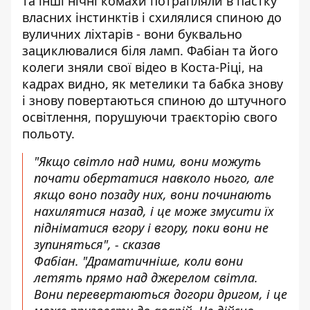
та інші нічні комахи потрапляли в пастку
власних інстинктів і схилялися спиною до
вуличних ліхтарів - вони буквально
зациклювалися біля ламп. Фабіан та його
колеги зняли свої відео в Коста-Ріці, на
кадрах видно, як метелики та бабка знову
і знову повертаються спиною до штучного
освітлення, порушуючи траєкторію свого
польоту.
"Якщо світло над ними, вони можуть
почати обертатися навколо нього, але
якщо воно позаду них, вони починають
нахилятися назад, і це може змусити їх
підніматися вгору і вгору, поки вони не
зупиняться", - сказав
Фабіан. "Драматичніше, коли вони
летять прямо над джерелом світла.
Вони перевертаються догори дригом, і це