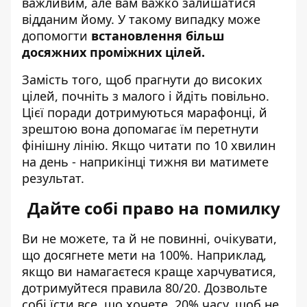
важливим, але вам важко залишатися
відданим йому. У такому випадку може
допомогти
встановлення більш
досяжних проміжних цілей.
Замість того, щоб прагнути до високих
цілей, почніть з малого і йдіть повільно.
Цієї поради дотримуються марафонці, й
зрештою вона допомагає їм перетнути
фінішну лінію. Якщо читати по 10 хвилин
на день - наприкінці тижня ви матимете
результат.
Дайте собі право на помилку
Ви не можете, та й не повинні, очікувати,
що досягнете мети на 100%. Наприклад,
якщо ви намагаєтеся краще харчуватися,
дотримуйтеся правила 80/20. Дозвольте
собі їсти все, що хочете, 20% часу, щоб не