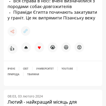
Вся справа в носі: вчені визначилися з
породами собак-довгожителів
Піраміди Єгипта починають закатувати
у граніт. Це як випрямити Пізанську вежу
♥
🔥
😭
😆
😡
👍
ВЧЕНІ
СВІТ
УНИВЕРСИТЕТ
YOUTUBE
ПРИРОДА
ТВАРИНИ
08:03, 03 лютого 2024
Лютий - найкращий місяць для