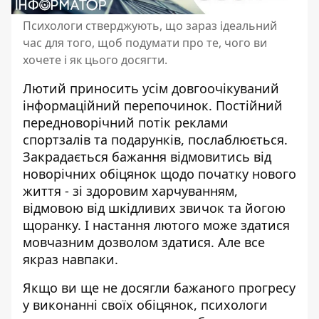
Психологи стверджують, що зараз ідеальний
час для того, щоб подумати про те, чого ви
хочете і як цього досягти.
Лютий приносить усім довгоочікуваний
інформаційний перепочинок. Постійний
передноворічний потік реклами
спортзалів та подарунків, послаблюється.
Закрадається бажання відмовитись від
новорічних обіцянок щодо початку нового
життя - зі
здоровим харчуванням
,
відмовою від шкідливих звичок та йогою
щоранку. І настання лютого може здатися
мовчазним дозволом здатися. Але все
якраз навпаки.
Якщо ви ще не досягли бажаного прогресу
у виконанні своїх обіцянок, психологи