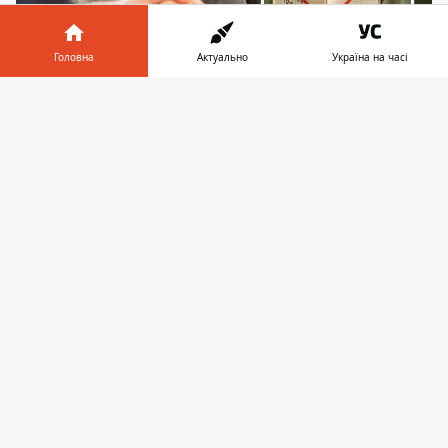
Головна
Актуально
Україна на часі
Психологи радять знайти компаньона під час
Інформатор у
руху до мети!
Завантажити
телефоні
👉
Знайдіть приятеля для
підзвітності
Якщо ви намагаєтеся частіше
практикувати йогу, знайдіть друга, який
може вас підбадьорити, і надсилайте йому
селфі після савасани. Якщо ви хочете
проводити більше часу на свіжому повітрі,
заплануйте щотижневу прогулянку з
членом сім'ї або зателефонуйте другу під
час прогулянки.
Також корисно
запланувати регулярну