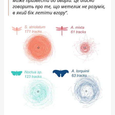
може призвести до аварій. Це дійсно
говорить про те, що метелик не розуміє,
в який бік летіти вгору".