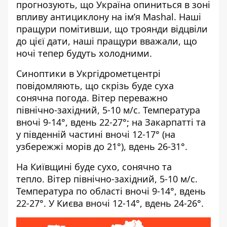
прогнозують, що Україна опиниться в зоні
впливу антициклону на імʼя Mashal. Наші
пращури помітивши, що троянди відцвіли
до цієї дати, наші пращури вважали, що
ночі тепер будуть холодними.
Синоптики
в Укргідрометцентрі
повідомляють, що скрізь буде суха
сонячна погода
. Вітер переважно
північно-західний, 5-10 м/с. Температура
вночі 9-14°, вдень 22-27°; на Закарпатті та
у південній частині вночі 12-17° (на
узбережжі морів до 21°), вдень 26-31°.
На Київщині буде сухо, сонячно та
тепло. Вітер північно-західний, 5-10 м/с.
Температура по області вночі 9-14°, вдень
22-27°. У Києва вночі 12-14°, вдень 24-26°.