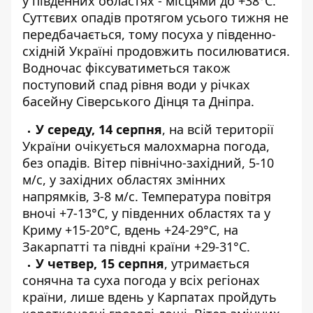
у південних областях - місцями до +38°C.
Суттєвих опадів протягом усього тижня не
передбачається, тому посуха у південно-
східній Україні продовжить посилюватися.
Водночас фіксуватиметься також
поступовий спад рівня води у річках
басейну Сіверського Дінця та Дніпра.
У середу, 14 серпня
, на всій території
України очікується малохмарна погода,
без опадів. Вітер північно-західний, 5-10
м/с, у західних областях змінних
напрямків, 3-8 м/с. Температура повітря
вночі +7-13°C, у південних областях та у
Криму +15-20°C, вдень +24-29°C, на
Закарпатті та півдні країни +29-31°C.
У четвер, 15 серпня
, утримається
сонячна та суха погода у всіх регіонах
країни, лише вдень у Карпатах пройдуть