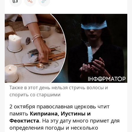
👍
Также в этот день нельзя стричь волосы и
спорить со старшими
2 октября православная церковь чтит
память
Киприана, Иустины и
Феоктиста
. На эту дату много примет для
определения погоды и несколько